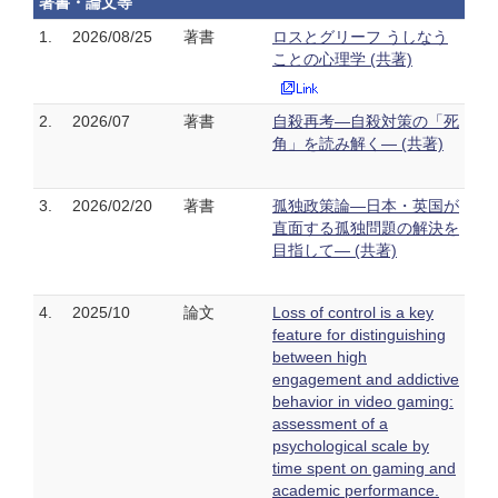
著書・論文等
1.
2026/08/25
著書
ロスとグリーフ うしなう
ことの心理学 (共著)
2.
2026/07
著書
自殺再考―自殺対策の「死
角」を読み解く― (共著)
3.
2026/02/20
著書
孤独政策論―日本・英国が
直面する孤独問題の解決を
目指して― (共著)
4.
2025/10
論文
Loss of control is a key
feature for distinguishing
between high
engagement and addictive
behavior in video gaming:
assessment of a
psychological scale by
time spent on gaming and
academic performance.