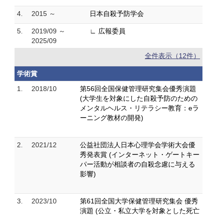
4.
2015 ～
日本自殺予防学会
5.
2019/09 ～
∟ 広報委員
2025/09
全件表示（12件）
学術賞
1.
2018/10
第56回全国保健管理研究集会優秀演題
(大学生を対象にした自殺予防のための
メンタルヘルス・リテラシー教育：eラ
ーニング教材の開発)
2.
2021/12
公益社団法人日本心理学会学術大会優
秀発表賞 (インターネット・ゲートキー
パー活動が相談者の自殺念慮に与える
影響)
3.
2023/10
第61回全国大学保健管理研究集会 優秀
演題 (公立・私立大学を対象とした死亡