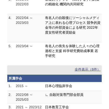
2022/03
の精緻化 機関内共同研究
4.
2022/04 ～
有名人の自殺後にソーシャルメディ
2023/03
ア上に表れる心理プロセス 競争的資
金等の外部資金による研究 2022年
度女性研究者奨励金
5.
2023/04 ～
有名人の喪失を体験した人々の心理
過程と支援 科学研究費助成事業 若
手研究
全件表示（8件）
所属学会
1.
2015 ～
日本心理臨床学会
2.
2022/08 ～
∟ 自殺対策専門部会部員
2025/03
3.
2021 ～ 2023/12
日本教育工学会