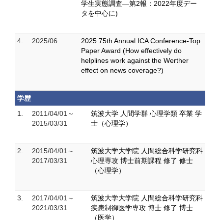
学生実態調査―第2報：2022年度デー
タを中心に)
4.
2025/06
2025 75th Annual ICA Conference-Top
Paper Award (How effectively do
helplines work against the Werther
effect on news coverage?)
学歴
1.
2011/04/01～
筑波大学 人間学群 心理学類 卒業 学
2015/03/31
士（心理学）
2.
2015/04/01～
筑波大学大学院 人間総合科学研究科
2017/03/31
心理専攻 博士前期課程 修了 修士
（心理学）
3.
2017/04/01～
筑波大学大学院 人間総合科学研究科
2021/03/31
疾患制御医学専攻 博士 修了 博士
（医学）