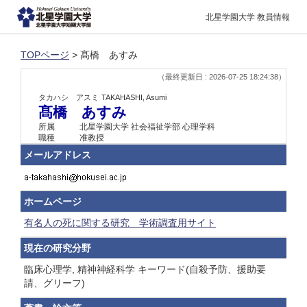
北星学園大学 教員情報
TOPページ
> 髙橋 あすみ
（最終更新日 : 2026-07-25 18:24:38）
タカハシ アスミ
TAKAHASHI, Asumi
髙橋 あすみ
所属
北星学園大学 社会福祉学部 心理学科
職種
准教授
メールアドレス
ホームページ
有名人の死に関する研究 学術調査用サイト
現在の研究分野
臨床心理学, 精神神経科学 キーワード(自殺予防、援助要
請、グリーフ)