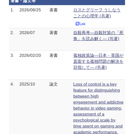
著書・論文等
1.
2026/08/25
著書
ロスとグリーフ うしなう
ことの心理学 (共著)
2.
2026/07
著書
自殺再考―自殺対策の「死
角」を読み解く― (共著)
3.
2026/02/20
著書
孤独政策論―日本・英国が
直面する孤独問題の解決を
目指して― (共著)
4.
2025/10
論文
Loss of control is a key
feature for distinguishing
between high
engagement and addictive
behavior in video gaming:
assessment of a
psychological scale by
time spent on gaming and
academic performance.