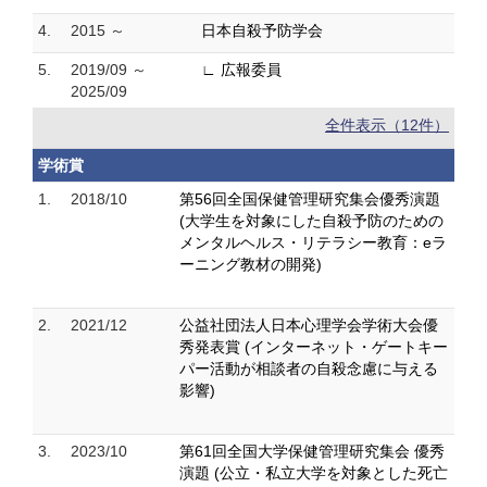
4.
2015 ～
日本自殺予防学会
5.
2019/09 ～
∟ 広報委員
2025/09
全件表示（12件）
学術賞
1.
2018/10
第56回全国保健管理研究集会優秀演題
(大学生を対象にした自殺予防のための
メンタルヘルス・リテラシー教育：eラ
ーニング教材の開発)
2.
2021/12
公益社団法人日本心理学会学術大会優
秀発表賞 (インターネット・ゲートキー
パー活動が相談者の自殺念慮に与える
影響)
3.
2023/10
第61回全国大学保健管理研究集会 優秀
演題 (公立・私立大学を対象とした死亡