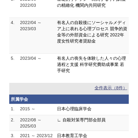
2022/03
の精緻化 機関内共同研究
4.
2022/04 ～
有名人の自殺後にソーシャルメディ
2023/03
ア上に表れる心理プロセス 競争的資
金等の外部資金による研究 2022年
度女性研究者奨励金
5.
2023/04 ～
有名人の喪失を体験した人々の心理
過程と支援 科学研究費助成事業 若
手研究
全件表示（8件）
所属学会
1.
2015 ～
日本心理臨床学会
2.
2022/08 ～
∟ 自殺対策専門部会部員
2025/03
3.
2021 ～ 2023/12
日本教育工学会