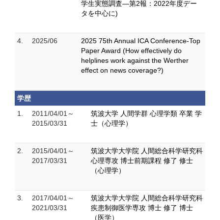
学生実態調査―第2報：2022年度デー
タを中心に)
4.
2025/06
2025 75th Annual ICA Conference-Top
Paper Award (How effectively do
helplines work against the Werther
effect on news coverage?)
学歴
1.
2011/04/01～
筑波大学 人間学群 心理学類 卒業 学
2015/03/31
士（心理学）
2.
2015/04/01～
筑波大学大学院 人間総合科学研究科
2017/03/31
心理専攻 博士前期課程 修了 修士
（心理学）
3.
2017/04/01～
筑波大学大学院 人間総合科学研究科
2021/03/31
疾患制御医学専攻 博士 修了 博士
（医学）