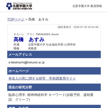
北星学園大学 教員情報
TOPページ
> 髙橋 あすみ
（最終更新日 : 2026-07-25 18:24:38）
タカハシ アスミ
TAKAHASHI, Asumi
髙橋 あすみ
所属
北星学園大学 社会福祉学部 心理学科
職種
准教授
メールアドレス
ホームページ
有名人の死に関する研究 学術調査用サイト
現在の研究分野
臨床心理学, 精神神経科学 キーワード(自殺予防、援助要
請、グリーフ)