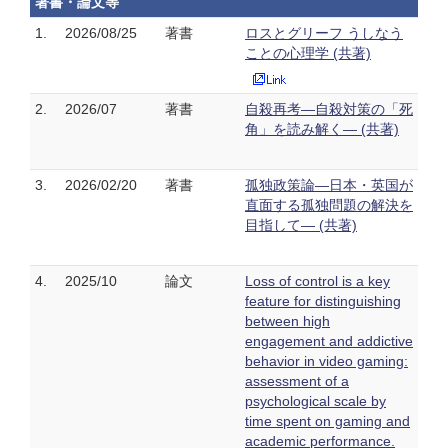
著書・論文等
1.
2026/08/25
著書
ロスとグリーフ うしなう
ことの心理学 (共著)
2.
2026/07
著書
自殺再考―自殺対策の「死
角」を読み解く― (共著)
3.
2026/02/20
著書
孤独政策論―日本・英国が
直面する孤独問題の解決を
目指して― (共著)
4.
2025/10
論文
Loss of control is a key
feature for distinguishing
between high
engagement and addictive
behavior in video gaming:
assessment of a
psychological scale by
time spent on gaming and
academic performance.