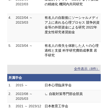
2022/03
の精緻化 機関内共同研究
4.
2022/04 ～
有名人の自殺後にソーシャルメディ
2023/03
ア上に表れる心理プロセス 競争的資
金等の外部資金による研究 2022年
度女性研究者奨励金
5.
2023/04 ～
有名人の喪失を体験した人々の心理
過程と支援 科学研究費助成事業 若
手研究
全件表示（8件）
所属学会
1.
2015 ～
日本心理臨床学会
2.
2022/08 ～
∟ 自殺対策専門部会部員
2025/03
3.
2021 ～ 2023/12
日本教育工学会