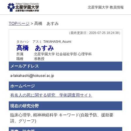
北星学園大学 教員情報
TOPページ
> 髙橋 あすみ
（最終更新日 : 2026-07-25 18:24:38）
タカハシ アスミ
TAKAHASHI, Asumi
髙橋 あすみ
所属
北星学園大学 社会福祉学部 心理学科
職種
准教授
メールアドレス
ホームページ
有名人の死に関する研究 学術調査用サイト
現在の研究分野
臨床心理学, 精神神経科学 キーワード(自殺予防、援助要
請、グリーフ)