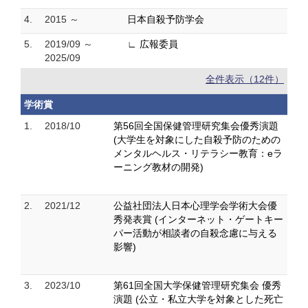
4.
2015 ～
日本自殺予防学会
5.
2019/09 ～
∟ 広報委員
2025/09
全件表示（12件）
学術賞
1.
2018/10
第56回全国保健管理研究集会優秀演題
(大学生を対象にした自殺予防のための
メンタルヘルス・リテラシー教育：eラ
ーニング教材の開発)
2.
2021/12
公益社団法人日本心理学会学術大会優
秀発表賞 (インターネット・ゲートキー
パー活動が相談者の自殺念慮に与える
影響)
3.
2023/10
第61回全国大学保健管理研究集会 優秀
演題 (公立・私立大学を対象とした死亡