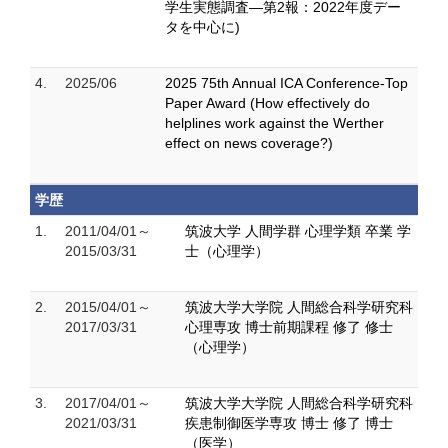
学生実態調査―第2報：2022年度デー
タを中心に)
4.
2025/06
2025 75th Annual ICA Conference-Top
Paper Award (How effectively do
helplines work against the Werther
effect on news coverage?)
学歴
1.
2011/04/01～
筑波大学 人間学群 心理学類 卒業 学
2015/03/31
士（心理学）
2.
2015/04/01～
筑波大学大学院 人間総合科学研究科
2017/03/31
心理専攻 博士前期課程 修了 修士
（心理学）
3.
2017/04/01～
筑波大学大学院 人間総合科学研究科
2021/03/31
疾患制御医学専攻 博士 修了 博士
（医学）