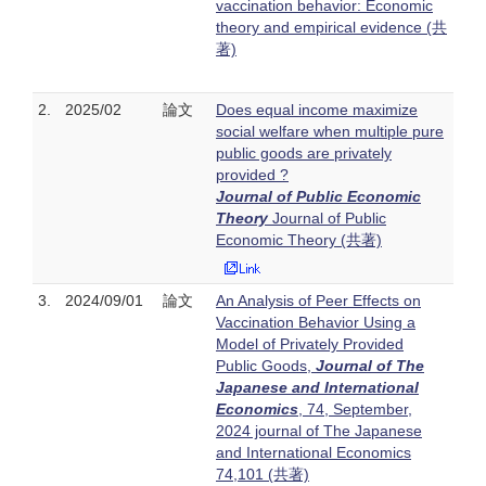
vaccination behavior: Economic
theory and empirical evidence (共
著)
2.
2025/02
論文
Does equal income maximize
social welfare when multiple pure
public goods are privately
provided ?
Journal of Public Economic
Theory
Journal of Public
Economic Theory (共著)
3.
2024/09/01
論文
An Analysis of Peer Effects on
Vaccination Behavior Using a
Model of Privately Provided
Public Goods,
Journal of The
Japanese and International
Economics
, 74, September,
2024 journal of The Japanese
and International Economics
74,101 (共著)