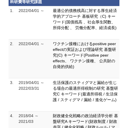
科研費等研究課題
1.
2022/04/01 ～
最適公的債務残高に対する厚生経済
学的アプローチ 基板研究（C) キー
ワード(国債残高 、社会厚生関数、
所得分配 、 労働分配率、経済成長)
2.
2022/04/01 ～
ワクチン接種におけるpositive peer
effectの実証および理論研究 基盤研
究(C) キーワード(Positive peer
effects、 ワクチン接種、 公共財の
自発的供給)
3.
2019/04/01 ～
生活保護のスティグマと漏給が生じ
2022/03/31
る場合の最適所得税制の研究 基盤研
究C キーワード(最適所得税 / 生活保
護 / スティグマ / 漏給 / 進化ゲーム)
4.
2018/04 ～
財政健全化戦略の政治経済学分析 基
2021/03
盤研究A キーワード(財政制度 / 財政
赤字 / 健全化戦略 / 財政ルール / マ