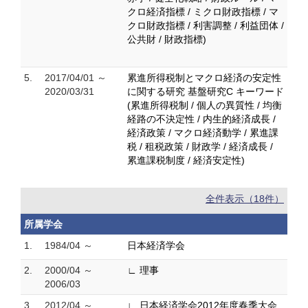
クロ経済指標 / ミクロ財政指標 / マ
クロ財政指標 / 利害調整 / 利益団体 /
公共財 / 財政指標)
5.
2017/04/01 ～
累進所得税制とマクロ経済の安定性
2020/03/31
に関する研究 基盤研究C キーワード
(累進所得税制 / 個人の異質性 / 均衡
経路の不決定性 / 内生的経済成長 /
経済政策 / マクロ経済動学 / 累進課
税 / 租税政策 / 財政学 / 経済成長 /
累進課税制度 / 経済安定性)
全件表示（18件）
所属学会
1.
1984/04 ～
日本経済学会
2.
2000/04 ～
∟ 理事
2006/03
3.
2012/04 ～
∟ 日本経済学会2012年度春季大会