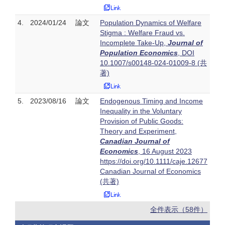
4.
2024/01/24
論文
Population Dynamics of Welfare
Stigma : Welfare Fraud vs.
Incomplete Take-Up,
Journal of
Population Economics
, DOI
10.1007/s00148-024-01009-8 (共
著)
5.
2023/08/16
論文
Endogenous Timing and Income
Inequality in the Voluntary
Provision of Public Goods:
Theory and Experiment,
Canadian Journal of
Economics
, 16 August 2023
https://doi.org/10.1111/caje.12677
Canadian Journal of Economics
(共著)
全件表示（58件）