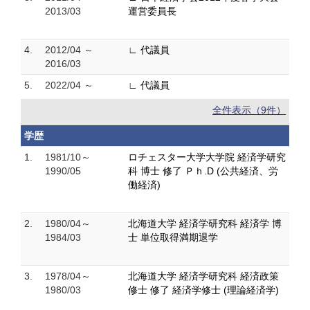
2013/03
運営委員長
4.
2012/04 ～
∟ 代議員
2016/03
5.
2022/04 ～
∟ 代議員
全件表示（9件）
学歴
1.
1981/10～
ロチェスター大学大学院 経済学研究
1990/05
科 博士 修了 Ｐｈ.D (公共経済、労
働経済)
2.
1980/04～
北海道大学 経済学研究科 経済学 博
1984/03
士 単位取得満期退学
3.
1978/04～
北海道大学 経済学研究科 経済政策
1980/03
修士 修了 経済学修士 (理論経済学)