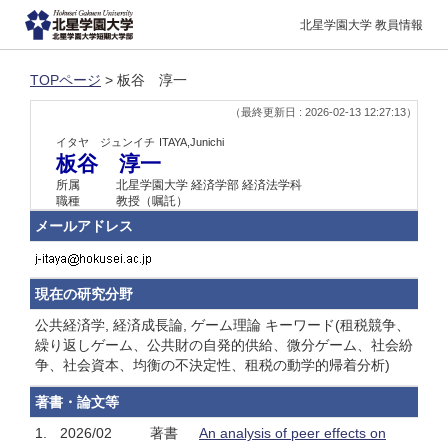
北星学園大学 教員情報
TOPページ
> 板谷 淳一
（最終更新日 : 2026-02-13 12:27:13）
イタヤ ジュンイチ
ITAYA,Junichi
板谷 淳一
所属
北星学園大学 経済学部 経済法学科
職種
教授（嘱託）
メールアドレス
現在の研究分野
公共経済学, 経済成長論, ゲーム理論 キーワード(租税競争、
繰り返しゲーム、公共財の自発的供給、微分ゲーム、社会紛
争、社会資本、均衡の不決定性、租税の動学的帰着分析)
著書・論文等
1.
2026/02
著書
An analysis of peer effects on