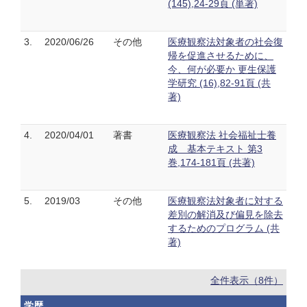
(145),24-29頁 (単著)
3.
2020/06/26
その他
医療観察法対象者の社会復
帰を促進させるために、
今、何が必要か 更生保護
学研究 (16),82-91頁 (共
著)
4.
2020/04/01
著書
医療観察法 社会福祉士養
成 基本テキスト 第3
巻,174-181頁 (共著)
5.
2019/03
その他
医療観察法対象者に対する
差別の解消及び偏見を除去
するためのプログラム (共
著)
全件表示（8件）
学歴