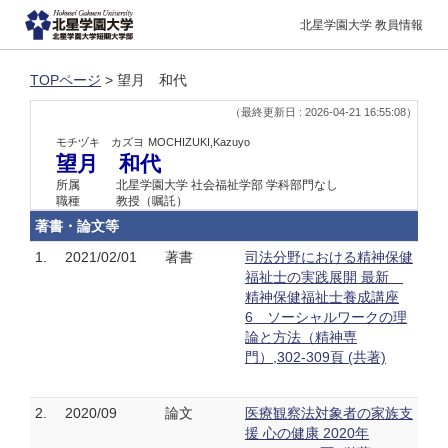
北星学園大学 教員情報
TOPページ
> 望月 和代
（最終更新日 : 2026-04-21 16:55:08）
モチヅキ カズヨ
MOCHIZUKI,Kazuyo
望月 和代
所属
北星学園大学 社会福祉学部 学科部門なし
職種
教授（嘱託）
著書・論文等
1.
2021/02/01
著書
司法分野における精神保健
福祉士の実践展開 最新
精神保健福祉士養成講座
6 ソーシャルワークの理
論と方法（精神専
門）,302-309頁 (共著)
2.
2020/09
論文
医療観察法対象者の家族支
援 心の健康 2020年