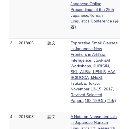
Japanese Online
Proceedings of the 25th
Japanese/Korean
Linguistics Conference (共
著)
3.
2018/06
論文
Expressive Small Clauses
in Japanese New
Frontiers in Artificial
Intelligence: JSAI-isAI
Workshops, JURISIN,
SKL, AI-Biz, LENLS, AAA,
SCIDOCA, kNeXI,
Tsukuba, Tokyo,
November 13-15, 2017,
Revised Selected
Papers,188-199頁 (共著)
4.
2018/03
論文
A Note on Nonsententials
in Japanese Nanzan
Linguistics 13: Research