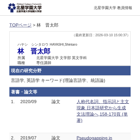
北星学園大学 教員情報
TOPページ
> 林 晋太郎
（最終更新日 : 2026-03-10 15:00:37）
ハヤシ シンタロウ
HAYASHI,Shintaro
林 晋太郎
所属
北星学園大学 文学部 英文学科
職種
専任講師
現在の研究分野
言語学, 英語学 キーワード(理論言語学、統語論)
著書・論文等
1.
2020/09
論文
人称代名詞、指示詞と主文
現象 日本語研究から生成
文法理論へ,158-170頁 (単
著)
2.
2019/07
論文
Pseudogapping in