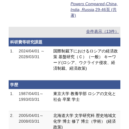
Powers Compared-China,
India, Russia
,29-46頁 (共
著)
全件表示（13件）
科研費等研究課題
1.
2024/04/01 ～
国際制裁下におけるロシアの経済政
2028/03/31
策 基盤研究（Ｃ）（一般） キーワ
ード(ロシア、ウクライナ侵攻、経
済制裁、経済政策)
学歴
1.
1987/04/01～
東京大学 教養学部 ロシアの文化と
1993/03/31
社会 卒業 学士
2.
2005/04/01～
北海道大学 文学研究科 歴史地域文
2008/03/31
化学 博士 修了 博士（学術） (経済
政策)