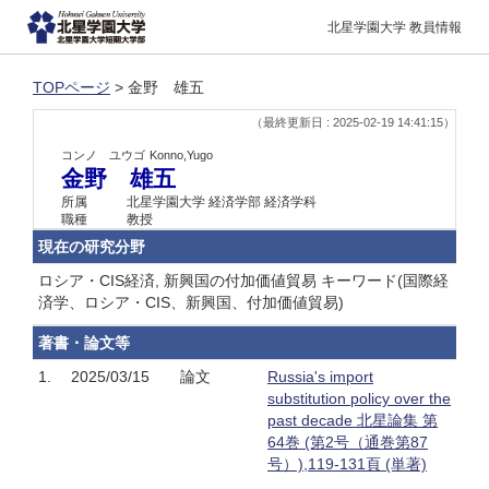
北星学園大学 教員情報
TOPページ
> 金野 雄五
（最終更新日 : 2025-02-19 14:41:15）
コンノ ユウゴ
Konno,Yugo
金野 雄五
所属
北星学園大学 経済学部 経済学科
職種
教授
現在の研究分野
ロシア・CIS経済, 新興国の付加価値貿易 キーワード(国際経
済学、ロシア・CIS、新興国、付加価値貿易)
著書・論文等
1.
2025/03/15
論文
Russia's import
substitution policy over the
past decade 北星論集 第
64巻 (第2号（通巻第87
号）),119-131頁 (単著)