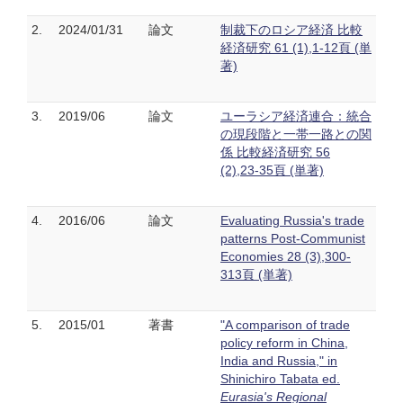
2.
2024/01/31
論文
制裁下のロシア経済 比較
経済研究 61 (1),1-12頁 (単
著)
3.
2019/06
論文
ユーラシア経済連合：統合
の現段階と一帯一路との関
係 比較経済研究 56
(2),23-35頁 (単著)
4.
2016/06
論文
Evaluating Russia's trade
patterns Post-Communist
Economies 28 (3),300-
313頁 (単著)
5.
2015/01
著書
"A comparison of trade
policy reform in China,
India and Russia," in
Shinichiro Tabata ed.
Eurasia's Regional