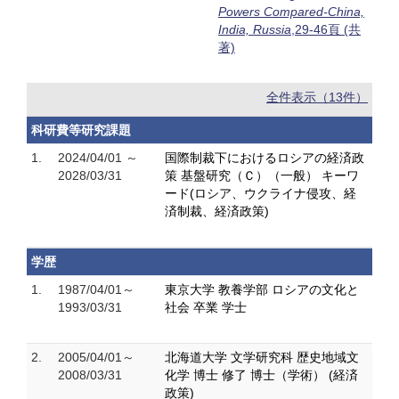
Powers Compared-China,
India, Russia
,29-46頁 (共
著)
全件表示（13件）
科研費等研究課題
1.
2024/04/01 ～
国際制裁下におけるロシアの経済政
2028/03/31
策 基盤研究（Ｃ）（一般） キーワ
ード(ロシア、ウクライナ侵攻、経
済制裁、経済政策)
学歴
1.
1987/04/01～
東京大学 教養学部 ロシアの文化と
1993/03/31
社会 卒業 学士
2.
2005/04/01～
北海道大学 文学研究科 歴史地域文
2008/03/31
化学 博士 修了 博士（学術） (経済
政策)