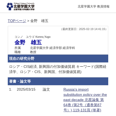
北星学園大学 教員情報
TOPページ
> 金野 雄五
（最終更新日 : 2025-02-19 14:41:15）
コンノ ユウゴ
Konno,Yugo
金野 雄五
所属
北星学園大学 経済学部 経済学科
職種
教授
現在の研究分野
ロシア・CIS経済, 新興国の付加価値貿易 キーワード(国際経
済学、ロシア・CIS、新興国、付加価値貿易)
著書・論文等
1.
2025/03/15
論文
Russia's import
substitution policy over the
past decade 北星論集 第
64巻 (第2号（通巻第87
号）),119-131頁 (単著)