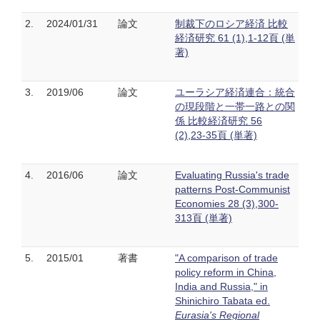
2.
2024/01/31
論文
制裁下のロシア経済 比較
経済研究 61 (1),1-12頁 (単
著)
3.
2019/06
論文
ユーラシア経済連合：統合
の現段階と一帯一路との関
係 比較経済研究 56
(2),23-35頁 (単著)
4.
2016/06
論文
Evaluating Russia's trade
patterns Post-Communist
Economies 28 (3),300-
313頁 (単著)
5.
2015/01
著書
"A comparison of trade
policy reform in China,
India and Russia," in
Shinichiro Tabata ed.
Eurasia's Regional