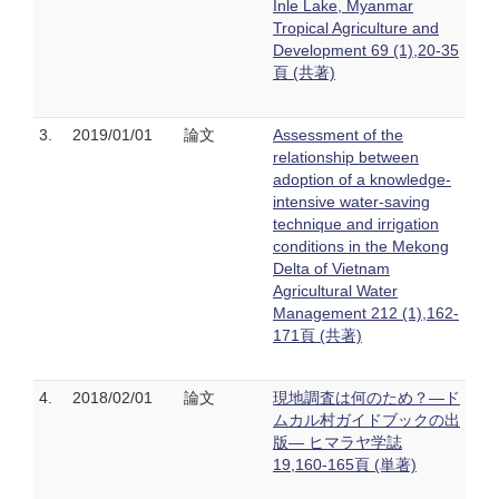
Inle Lake, Myanmar
Tropical Agriculture and
Development 69 (1),20-35
頁 (共著)
3.
2019/01/01
論文
Assessment of the
relationship between
adoption of a knowledge-
intensive water-saving
technique and irrigation
conditions in the Mekong
Delta of Vietnam
Agricultural Water
Management 212 (1),162-
171頁 (共著)
4.
2018/02/01
論文
現地調査は何のため？―ド
ムカル村ガイドブックの出
版― ヒマラヤ学誌
19,160-165頁 (単著)