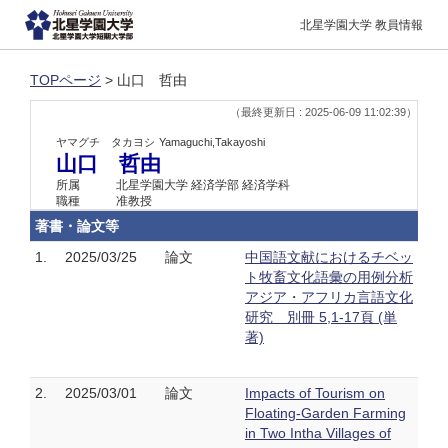
北星学園大学 教員情報
TOPページ
> 山口 哲由
（最終更新日 : 2025-06-09 11:02:39）
ヤマグチ タカヨシ
Yamaguchi,Takayoshi
山口 哲由
所属
北星学園大学 経済学部 経済学科
職種
准教授
著書・論文等
1.
2025/03/25
論文
中国語文献におけるチベッ
ト牧畜文化語彙の用例分析
アジア・アフリカ言語文化
研究 別冊 5,1-17頁 (単
著)
2.
2025/03/01
論文
Impacts of Tourism on
Floating-Garden Farming
in Two Intha Villages of