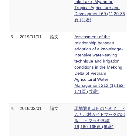
Inle Lake, Myanmar
Tropical Agriculture and
Development 69 (1),20-35
頁 (共著)
3.
2019/01/01
論文
Assessment of the
relationship between
adoption of a knowledge-
intensive water-saving
technique and irrigation
conditions in the Mekong
Delta of Vietnam
Agricultural Water
Management 212 (1),162-
171頁 (共著)
4.
2018/02/01
論文
現地調査は何のため？―ド
ムカル村ガイドブックの出
版― ヒマラヤ学誌
19,160-165頁 (単著)