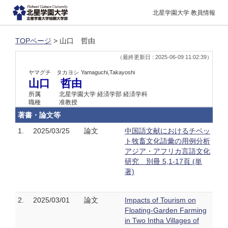
北星学園大学 教員情報
TOPページ
> 山口 哲由
（最終更新日 : 2025-06-09 11:02:39）
ヤマグチ タカヨシ
Yamaguchi,Takayoshi
山口 哲由
所属
北星学園大学 経済学部 経済学科
職種
准教授
著書・論文等
1.
2025/03/25
論文
中国語文献におけるチベッ
ト牧畜文化語彙の用例分析
アジア・アフリカ言語文化
研究 別冊 5,1-17頁 (単
著)
2.
2025/03/01
論文
Impacts of Tourism on
Floating-Garden Farming
in Two Intha Villages of