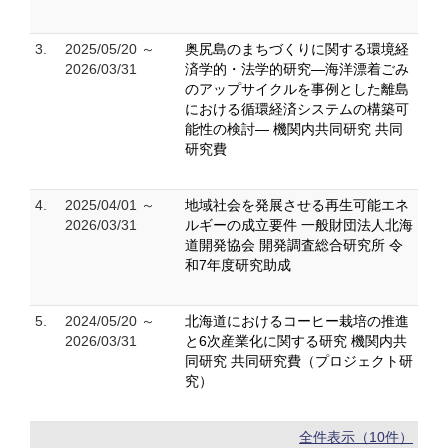
3.
2025/05/20 ～
奥尻島のまちづくりに関する環境経
2026/03/31
済学的・法学的研究―海洋漂着ごみ
のアップサイクルを事例とした離島
における循環経済システムの構築可
能性の検討― 機関内共同研究 共同
研究費
4.
2025/04/01 ～
地域社会を発展させる再生可能エネ
2026/03/31
ルギーの成立要件 一般財団法人北海
道開発協会 開発調査総合研究所 令
和7年度研究助成
5.
2024/05/20 ～
北海道におけるコーヒー栽培の推進
2026/03/31
と6次産業化に関する研究 機関内共
同研究 共同研究費（プロジェクト研
究）
全件表示（10件）