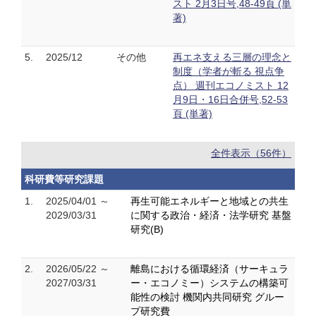
スト 2月3日号,48-49頁 (単
著)
5.
2025/12
その他
再エネ支える三層の理念と
制度（学者が斬る 視点争
点） 週刊エコノミスト 12
月9日・16日合併号,52-53
頁 (単著)
全件表示（56件）
科研費等研究課題
1.
2025/04/01 ～
再生可能エネルギーと地域との共生
2029/03/31
に関する政治・経済・法学研究 基盤
研究(B)
2.
2026/05/22 ～
離島における循環経済（サーキュラ
2027/03/31
ー・エコノミー）システムの構築可
能性の検討 機関内共同研究 グルー
プ研究費