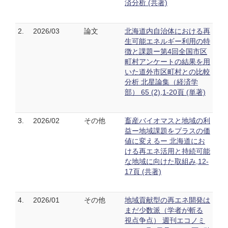
済分析 (共著)
2.
2026/03
論文
北海道内自治体における再
生可能エネルギー利用の特
徴と課題ー第4回全国市区
町村アンケートの結果を用
いた道外市区町村との比較
分析 北星論集（経済学
部） 65 (2),1-20頁 (単著)
3.
2026/02
その他
畜産バイオマスと地域の利
益ー地域課題をプラスの価
値に変えるー 北海道にお
ける再エネ活用と持続可能
な地域に向けた取組み,12-
17頁 (共著)
4.
2026/01
その他
地域貢献型の再エネ開発は
まだ少数派（学者が斬る
視点争点） 週刊エコノミ