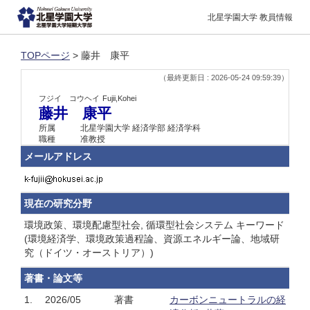
北星学園大学 教員情報
TOPページ
> 藤井 康平
（最終更新日 : 2026-05-24 09:59:39）
フジイ コウヘイ
Fujii,Kohei
藤井 康平
所属
北星学園大学 経済学部 経済学科
職種
准教授
メールアドレス
現在の研究分野
環境政策、環境配慮型社会, 循環型社会システム キーワード
(環境経済学、環境政策過程論、資源エネルギー論、地域研
究（ドイツ・オーストリア）)
著書・論文等
1.
2026/05
著書
カーボンニュートラルの経