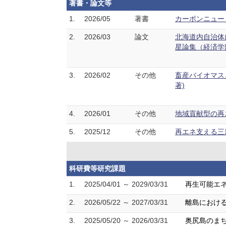
著書・論文等
1.
2026/05
著書
カーボンニュート
2.
2026/03
論文
北海道内自治体
星論集（経済学部） 
3.
2026/02
その他
畜産バイオマス
著)
4.
2026/01
その他
地域貢献型の再エ
5.
2025/12
その他
再エネ支える三層
科研費等研究課題
1.
2025/04/01 ～ 2029/03/31
再生可能エネ
2.
2026/05/22 ～ 2027/03/31
離島におけ
3.
2025/05/20 ～ 2026/03/31
奥尻島のま