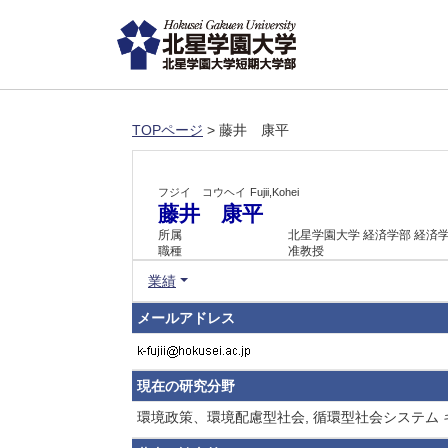
TOPページ
> 藤井 康平
フジイ コウヘイ
Fujii,Kohei
藤井 康平
所属
北星学園大学 経済学部 経済
職種
准教授
業績
メールアドレス
現在の研究分野
環境政策、環境配慮型社会, 循環型社会システム