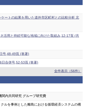
ンケートの結果を用いた道外市区町村との比較分析 北
用と持続可能な地域に向けた取組み,12-17頁 (共
48-49頁 (単著)
併号,52-53頁 (単著)
全件表示（56件）
機関内共同研究 グループ研究費
イクルを事例とした離島における循環経済システムの構