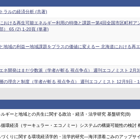
ラルの経済分析 (共著)
における再生可能エネルギー利用の特徴と課題ー第4回全国市区町村ア
65 (2),1-20頁 (単著)
と地域の利益ー地域課題をプラスの価値に変えるー 北海道における再エネ活
ネ開発はまだ少数派（学者が斬る 視点争点） 週刊エコノミスト 2月3日号,
の理念と制度（学者が斬る 視点争点） 週刊エコノミスト 12月9日・16日合
ルギーと地域との共生に関する政治・経済・法学研究 基盤研究(B)
る循環経済（サーキュラー・エコノミー）システムの構築可能性の検討 
ちづくりに関する環境経済学的・法学的研究―海洋漂着ごみのアップサ