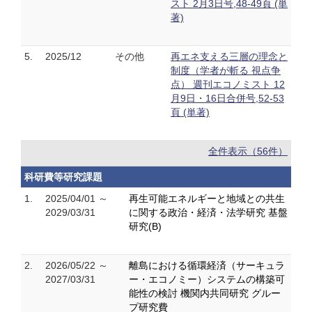
スト 2月3日号,48-49頁 (単
著)
5.
2025/12
その他
再エネ支える三層の理念と
制度（学者が斬る 視点争
点） 週刊エコノミスト 12
月9日・16日合併号,52-53
頁 (単著)
全件表示（56件）
科研費等研究課題
1.
2025/04/01 ～
再生可能エネルギーと地域との共生
2029/03/31
に関する政治・経済・法学研究 基盤
研究(B)
2.
2026/05/22 ～
離島における循環経済（サーキュラ
2027/03/31
ー・エコノミー）システムの構築可
能性の検討 機関内共同研究 グルー
プ研究費