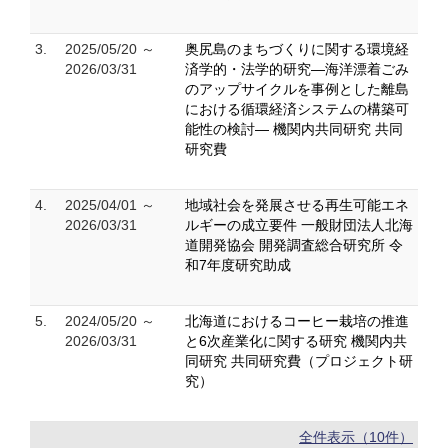
3.
2025/05/20 ～
奥尻島のまちづくりに関する環境経
2026/03/31
済学的・法学的研究―海洋漂着ごみ
のアップサイクルを事例とした離島
における循環経済システムの構築可
能性の検討― 機関内共同研究 共同
研究費
4.
2025/04/01 ～
地域社会を発展させる再生可能エネ
2026/03/31
ルギーの成立要件 一般財団法人北海
道開発協会 開発調査総合研究所 令
和7年度研究助成
5.
2024/05/20 ～
北海道におけるコーヒー栽培の推進
2026/03/31
と6次産業化に関する研究 機関内共
同研究 共同研究費（プロジェクト研
究）
全件表示（10件）