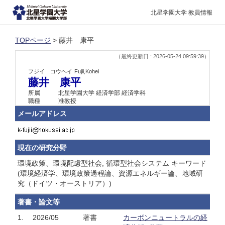
北星学園大学 教員情報
TOPページ
> 藤井 康平
（最終更新日 : 2026-05-24 09:59:39）
フジイ コウヘイ
Fujii,Kohei
藤井 康平
所属
北星学園大学 経済学部 経済学科
職種
准教授
メールアドレス
現在の研究分野
環境政策、環境配慮型社会, 循環型社会システム キーワード
(環境経済学、環境政策過程論、資源エネルギー論、地域研
究（ドイツ・オーストリア）)
著書・論文等
1.
2026/05
著書
カーボンニュートラルの経