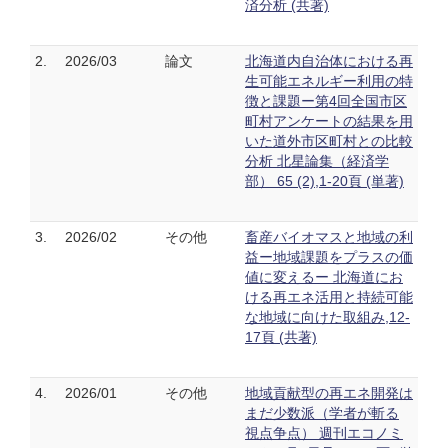
済分析 (共著)
2.
2026/03
論文
北海道内自治体における再
生可能エネルギー利用の特
徴と課題ー第4回全国市区
町村アンケートの結果を用
いた道外市区町村との比較
分析 北星論集（経済学
部） 65 (2),1-20頁 (単著)
3.
2026/02
その他
畜産バイオマスと地域の利
益ー地域課題をプラスの価
値に変えるー 北海道にお
ける再エネ活用と持続可能
な地域に向けた取組み,12-
17頁 (共著)
4.
2026/01
その他
地域貢献型の再エネ開発は
まだ少数派（学者が斬る
視点争点） 週刊エコノミ