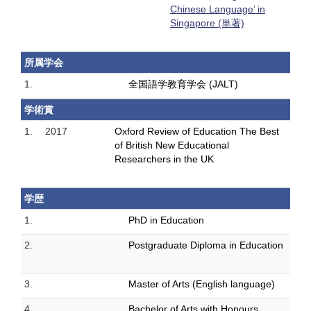
Chinese Language’ in
Singapore (単著)
所属学会
1.
全国語学教育学会 (JALT)
学術賞
1.
2017
Oxford Review of Education The Best
of British New Educational
Researchers in the UK
学歴
1.
PhD in Education
2.
Postgraduate Diploma in Education
3.
Master of Arts (English language)
4.
Bachelor of Arts with Honours