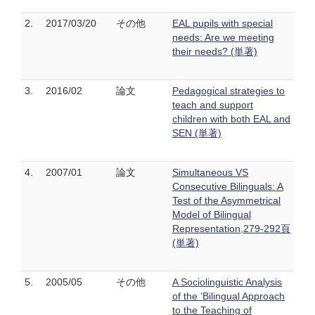
2.
2017/03/20
その他
EAL pupils with special
needs: Are we meeting
their needs? (単著)
3.
2016/02
論文
Pedagogical strategies to
teach and support
children with both EAL and
SEN (単著)
4.
2007/01
論文
Simultaneous VS
Consecutive Bilinguals: A
Test of the Asymmetrical
Model of Bilingual
Representation,279-292頁
(単著)
5.
2005/05
その他
A Sociolinguistic Analysis
of the ‘Bilingual Approach
to the Teaching of