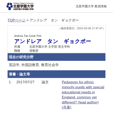
北星学園大学 教員情報
TOPページ
> アンドレア タン ギョクポー
（最終更新日 : 2023-03-06 17:47:47）
Andrea Tan Geok Poh
アンドレア タン ギョクポー
所属
北星学園大学 文学部 英文学科
職種
准教授
現在の研究分野
英語学, 外国語教育, 教育社会学
著書・論文等
1.
2017/07/27
論文
Pedagogy for ethnic
minority pupils with special
educational needs in
England: common yet
different? (lead author)
(共著)