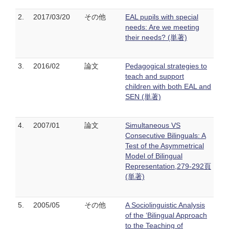
2.
2017/03/20
その他
EAL pupils with special
needs: Are we meeting
their needs? (単著)
3.
2016/02
論文
Pedagogical strategies to
teach and support
children with both EAL and
SEN (単著)
4.
2007/01
論文
Simultaneous VS
Consecutive Bilinguals: A
Test of the Asymmetrical
Model of Bilingual
Representation,279-292頁
(単著)
5.
2005/05
その他
A Sociolinguistic Analysis
of the ‘Bilingual Approach
to the Teaching of