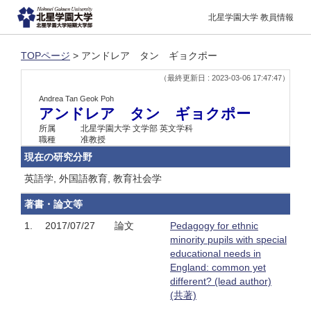
北星学園大学 教員情報
TOPページ
> アンドレア タン ギョクポー
（最終更新日 : 2023-03-06 17:47:47）
Andrea Tan Geok Poh
アンドレア タン ギョクポー
所属
北星学園大学 文学部 英文学科
職種
准教授
現在の研究分野
英語学, 外国語教育, 教育社会学
著書・論文等
1.
2017/07/27
論文
Pedagogy for ethnic
minority pupils with special
educational needs in
England: common yet
different? (lead author)
(共著)