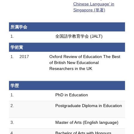
Chinese Language’ in
Singapore (単著)
所属学会
1.
全国語学教育学会 (JALT)
学術賞
1.
2017
Oxford Review of Education The Best
of British New Educational
Researchers in the UK
学歴
1.
PhD in Education
2.
Postgraduate Diploma in Education
3.
Master of Arts (English language)
4.
Bachelor of Arts with Honours