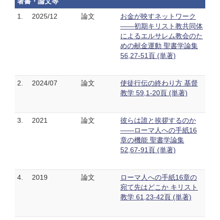
著書・論文等
1.
2025/12
論文
お金が映すネットワーク
――初期キリスト教共同体
によるエルサレム教会のた
めの献金運動 聖書学論集
56,27-51頁 (単著)
2.
2024/07
論文
使徒行伝の終わり方 基督
教学 59,1-20頁 (単著)
3.
2021
論文
彼らは誰と挨拶するのか
――ローマ人への手紙16
章の機能 聖書学論集
52,67-91頁 (単著)
4.
2019
論文
ローマ人への手紙16章の
宛て先はどこか キリスト
教学 61,23-42頁 (単著)