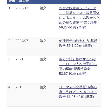
著書・論文等
1.
2025/12
論文
お金が映すネットワーク
――初期キリスト教共同体
によるエルサレム教会のた
めの献金運動 聖書学論集
56,27-51頁 (単著)
2.
2024/07
論文
使徒行伝の終わり方 基督
教学 59,1-20頁 (単著)
3.
2021
論文
彼らは誰と挨拶するのか
――ローマ人への手紙16
章の機能 聖書学論集
52,67-91頁 (単著)
4.
2019
論文
ローマ人への手紙16章の
宛て先はどこか キリスト
教学 61,23-42頁 (単著)