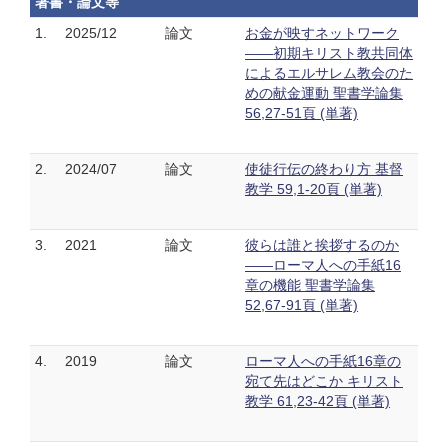
著書・論文等
1.
2025/12
論文
お金が映すネットワーク
――初期キリスト教共同体
によるエルサレム教会のた
めの献金運動 聖書学論集
56,27-51頁 (単著)
2.
2024/07
論文
使徒行伝の終わり方 基督
教学 59,1-20頁 (単著)
3.
2021
論文
彼らは誰と挨拶するのか
――ローマ人への手紙16
章の機能 聖書学論集
52,67-91頁 (単著)
4.
2019
論文
ローマ人への手紙16章の
宛て先はどこか キリスト
教学 61,23-42頁 (単著)