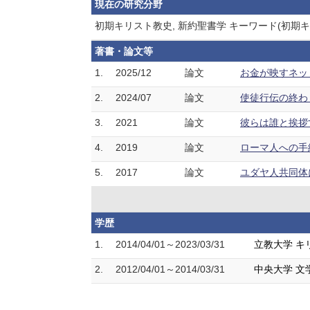
現在の研究分野
初期キリスト教史, 新約聖書学 キーワード(初期
著書・論文等
1.
2025/12
論文
お金が映すネット
2.
2024/07
論文
使徒行伝の終わり方
3.
2021
論文
彼らは誰と挨拶す
4.
2019
論文
ローマ人への手紙1
5.
2017
論文
ユダヤ人共同体にお
学歴
1.
2014/04/01～2023/03/31
立教大学 キ
2.
2012/04/01～2014/03/31
中央大学 文