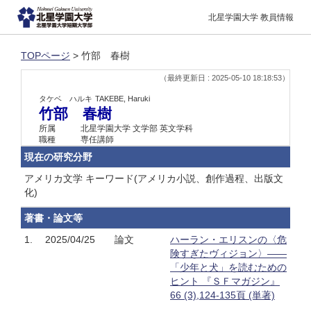
北星学園大学 教員情報
TOPページ
> 竹部 春樹
（最終更新日 : 2025-05-10 18:18:53）
タケベ ハルキ
TAKEBE, Haruki
竹部 春樹
所属
北星学園大学 文学部 英文学科
職種
専任講師
現在の研究分野
アメリカ文学 キーワード(アメリカ小説、創作過程、出版文
化)
著書・論文等
1.
2025/04/25
論文
ハーラン・エリスンの〈危
険すぎたヴィジョン〉——
「少年と犬」を読むための
ヒント 『ＳＦマガジン』
66 (3),124-135頁 (単著)