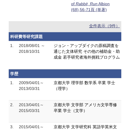
of
Rabbit, Run
Albion
(68),56-71頁 (単著)
全件表示（9件）
科研費等研究課題
1.
2018/08/01 ～
ジョン・アップダイクの原稿調査を
2018/10/31
通じた文体研究 その他の補助金・助
成金 若手研究者海外挑戦プログラム
学歴
1.
2009/04/01～
京都大学 理学部 数学系 卒業 学士
2013/03/31
（理学）
2.
2013/04/01～
京都大学 文学部 アメリカ文学専修
2015/03/31
卒業 学士（文学）
3.
2015/04/01～
京都大学 文学研究科 英語学英米文