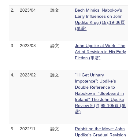
2.
2023/04
論文
Bech Mimics: Nabokov's
Early Influences on John
Updike Krug (15),19-36頁
(単著)
3.
2023/03
論文
John Updike at Work: The
Art of Revision in His Early
Fiction (単著)
4.
2023/02
論文
"I'll Get Urinary
Impotence": Updike's
Double Reference to
Nabokov in "Bluebeard in
Ireland" The John Updike
Review 9 (2),99-105頁 (単
著)
5.
2022/11
論文
Rabbit on the Move: John
Updike's Gradual Revision