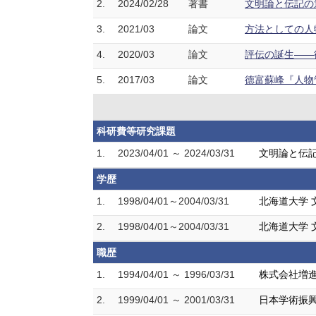
2.
2024/02/28
著書
文明論と伝記の
3.
2021/03
論文
方法としての人物
4.
2020/03
論文
評伝の誕生――徳
5.
2017/03
論文
徳富蘇峰『人物管
科研費等研究課題
1.
2023/04/01 ～ 2024/03/31
文明論と伝
学歴
1.
1998/04/01～2004/03/31
北海道大学 
2.
1998/04/01～2004/03/31
北海道大学 
職歴
1.
1994/04/01 ～ 1996/03/31
株式会社増
2.
1999/04/01 ～ 2001/03/31
日本学術振