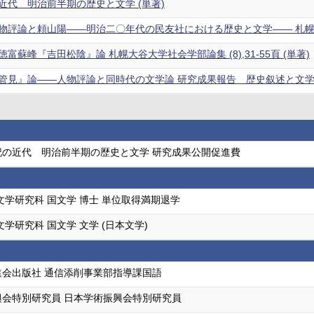
近代 明治前半期の歴史と文学 (単著)
評論と頼山陽――明治二〇年代の民友社における歴史と文学―― 札幌大谷大学
富蘇峰『吉田松陰』論 札幌大谷大学社会学部論集 (8),31-55頁 (単著)
見』論――人物評論と同時代の文学論 研究成果報告 歴史叙述と文学,77-
記の近代 明治前半期の歴史と文学 研究成果公開促進費
文学研究科 国文学 博士 単位取得満期退学
文学研究科 国文学 文学 (日本文学)
進会出版社 通信添削事業部指導課国語
興会特別研究員 日本学術振興会特別研究員