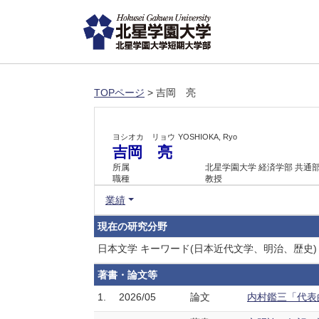
TOPページ
> 吉岡 亮
ヨシオカ リョウ
YOSHIOKA, Ryo
吉岡 亮
所属
北星学園大学 経済学部 共通
職種
教授
業績
現在の研究分野
日本文学 キーワード(日本近代文学、明治、歴史)
著書・論文等
1.
2026/05
論文
内村鑑三「代表的