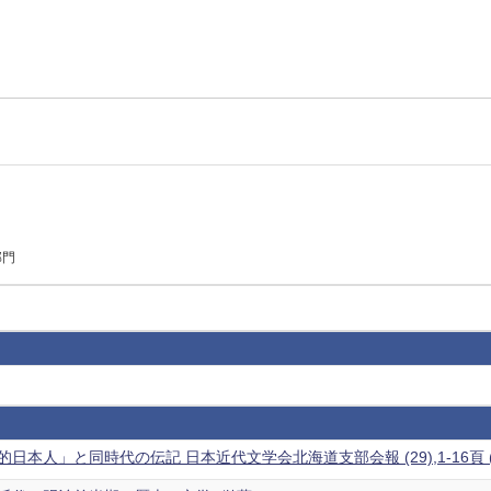
部門
日本人」と同時代の伝記 日本近代文学会北海道支部会報 (29),1-16頁 