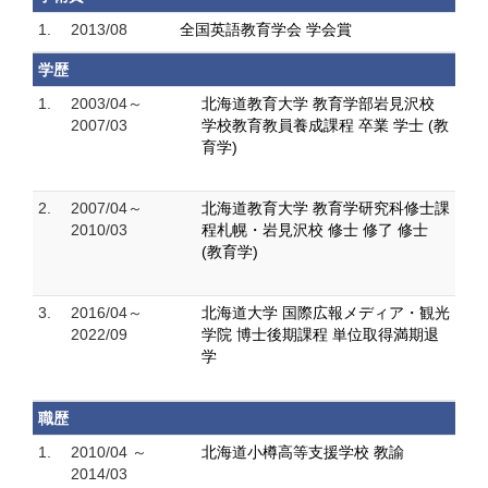
1.
2013/08
全国英語教育学会 学会賞
学歴
1.
2003/04～
北海道教育大学 教育学部岩見沢校
2007/03
学校教育教員養成課程 卒業 学士 (教
育学)
2.
2007/04～
北海道教育大学 教育学研究科修士課
2010/03
程札幌・岩見沢校 修士 修了 修士
(教育学)
3.
2016/04～
北海道大学 国際広報メディア・観光
2022/09
学院 博士後期課程 単位取得満期退
学
職歴
1.
2010/04 ～
北海道小樽高等支援学校 教諭
2014/03