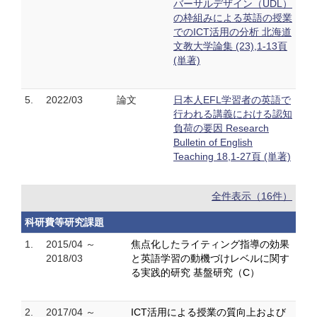
バーサルデザイン（UDL）
の枠組みによる英語の授業
でのICT活用の分析 北海道
文教大学論集 (23),1-13頁
(単著)
5.
2022/03
論文
日本人EFL学習者の英語で
行われる講義における認知
負荷の要因 Research
Bulletin of English
Teaching 18,1-27頁 (単著)
全件表示（16件）
科研費等研究課題
1.
2015/04 ～
焦点化したライティング指導の効果
2018/03
と英語学習の動機づけレベルに関す
る実践的研究 基盤研究（C）
2.
2017/04 ～
ICT活用による授業の質向上および