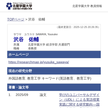
北星学園大学 教員情報
TOPページ
> 沢谷 佑輔
（最終更新日 : 2025-12-25 20:26:35）
サワヤ ユウスケ
SAWAYA, Yuusuke
沢谷 佑輔
所属
北星学園大学 経済学部 共通部門
職種
准教授
ホームページ
https://researchmap.jp/yusuke_sawaya/
現在の研究分野
外国語教育, 教育工学 キーワード(英語教育、教育工学)
著書・論文等
1.
2025/09
論文
学びのユニバーサルデザイ
ン（UDL）による英語授業
実践に関する研究動向―国