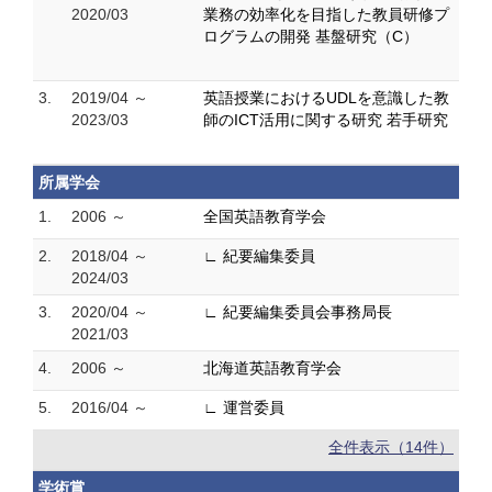
2020/03
業務の効率化を目指した教員研修プ
ログラムの開発 基盤研究（C）
3.
2019/04 ～
英語授業におけるUDLを意識した教
2023/03
師のICT活用に関する研究 若手研究
所属学会
1.
2006 ～
全国英語教育学会
2.
2018/04 ～
∟ 紀要編集委員
2024/03
3.
2020/04 ～
∟ 紀要編集委員会事務局長
2021/03
4.
2006 ～
北海道英語教育学会
5.
2016/04 ～
∟ 運営委員
全件表示（14件）
学術賞