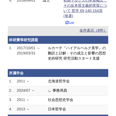
5.
2018/04/01
論文
初期マルクスの本質概念：
その反本質主義的実質につ
いて 哲学 69,140-154頁
(単著)
全件表示（8件）
科研費等研究課題
1.
2017/10/01 ～
ルカーチ『ハイデルベルク美学』の
2019/03/31
翻訳と註解：その成立と影響の思想
史的研究 研究活動スタート支援
所属学会
1.
2011 ～
北海道哲学会
2.
2024/07 ～
∟ 事務局員
3.
2011 ～
社会思想史学会
4.
2013 ～
日本哲学会