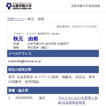
北星学園大学 教員情報
TOPページ
> 秋元 由裕
（最終更新日 : 2025-03-17 12:34:58）
アキモト ユウスケ
AKIMOTO, Yusuke
秋元 由裕
所属
北星学園大学 経済学部 共通部門
職種
専任講師（嘱託）
メールアドレス
現在の研究分野
哲学, 社会思想史 キーワード(疎外、物象化、弁証法、美学
の現象学、批判理論)
著書・論文等
1.
2023/09/30
論文
マルクスにおける所有と自
由 社会思想史研究