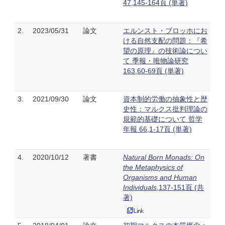
47,145-164頁 (単著)
2.
2023/05/31
論文
エルンスト・ブロッホにお
ける自然支配の問題：『希
望の原理』の技術論につい
て 季報・唯物論研究
163,60-69頁 (単著)
3.
2021/09/30
論文
資本制的労働の抽象性と歴
史性：マルクス批判理論の
規範的基礎について 哲学
年報 66,1-17頁 (単著)
4.
2020/10/12
著書
Natural Born Monads: On
the Metaphysics of
Organisms and Human
Individuals
,137-151頁 (共
著)