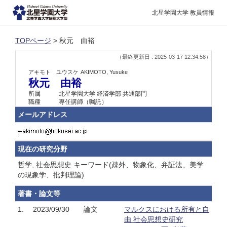
北星学園大学 教員情報
TOPページ
> 秋元 由裕
（最終更新日 : 2025-03-17 12:34:58）
アキモト ユウスケ
AKIMOTO, Yusuke
秋元 由裕
所属
北星学園大学 経済学部 共通部門
職種
専任講師（嘱託）
メールアドレス
現在の研究分野
哲学, 社会思想史 キーワード(疎外、物象化、弁証法、美学
の現象学、批判理論)
著書・論文等
1.
2023/09/30
論文
マルクスにおける所有と自
由 社会思想史研究