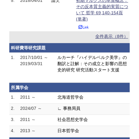
5.
2018/04/01
論文
初期マルクスの本質概念：
その反本質主義的実質につ
いて 哲学 69,140-154頁
(単著)
全件表示（8件）
科研費等研究課題
1.
2017/10/01 ～
ルカーチ『ハイデルベルク美学』の
2019/03/31
翻訳と註解：その成立と影響の思想
史的研究 研究活動スタート支援
所属学会
1.
2011 ～
北海道哲学会
2.
2024/07 ～
∟ 事務局員
3.
2011 ～
社会思想史学会
4.
2013 ～
日本哲学会