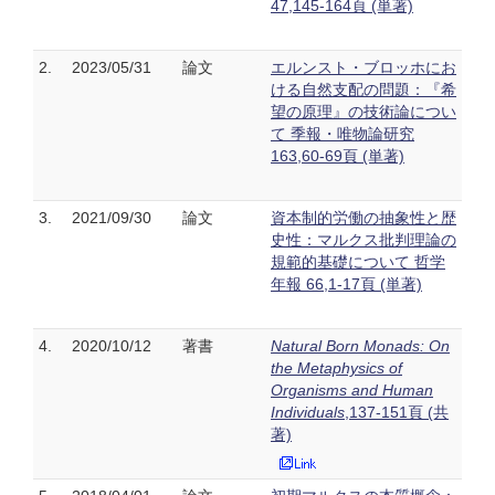
47,145-164頁 (単著)
2.
2023/05/31
論文
エルンスト・ブロッホにお
ける自然支配の問題：『希
望の原理』の技術論につい
て 季報・唯物論研究
163,60-69頁 (単著)
3.
2021/09/30
論文
資本制的労働の抽象性と歴
史性：マルクス批判理論の
規範的基礎について 哲学
年報 66,1-17頁 (単著)
4.
2020/10/12
著書
Natural Born Monads: On
the Metaphysics of
Organisms and Human
Individuals
,137-151頁 (共
著)