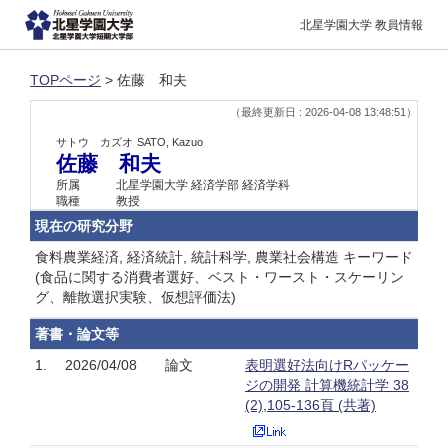
北星学園大学 教員情報
TOPページ
> 佐藤 和夫
（最終更新日 : 2026-04-08 13:48:51）
サトウ カズオ
SATO, Kazuo
佐藤 和夫
所属
北星学園大学 経済学部 経済学科
職種
教授
現在の研究分野
食料農業経済, 経済統計, 統計科学, 農業社会構造 キーワード
(食品に関する消費者選好、ベスト・ワースト・スケーリン
グ、離散選択実験、仮想評価法)
著書・論文等
1.
2026/04/08
論文
表明選好法向けRパッケー
ジの開発 計算機統計学 38
(2),105-136頁 (共著)