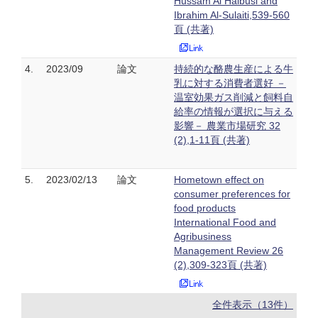
Hussam Al Halbusi and
Ibrahim Al-Sulaiti,539-560
頁 (共著)
4.
2023/09
論文
持続的な酪農生産による牛
乳に対する消費者選好 －
温室効果ガス削減と飼料自
給率の情報が選択に与える
影響－ 農業市場研究 32
(2),1-11頁 (共著)
5.
2023/02/13
論文
Hometown effect on
consumer preferences for
food products
International Food and
Agribusiness
Management Review 26
(2),309-323頁 (共著)
全件表示（13件）