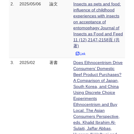
2.
2025/05/06
論文
Insects as pets and food:
influence of childhood
experiences with insects
on acceptance of
entomophagy Journal of
Insects as Food and Feed
11 (12),2147-2158頁 (共
著)
3.
2025/02
著書
Does Ethnocentrism Drive
Consumers’ Domestic
Beef Product Purchases?
A Comparison of Japan,
South Korea, and China
Using Discrete Choice
Experiments
Ethnocentrism and Buy
Local: The Asian
Consumers Perspective,
eds. Khalid Ibrahim Al-
Sulaiti, Jaffar Abbas,