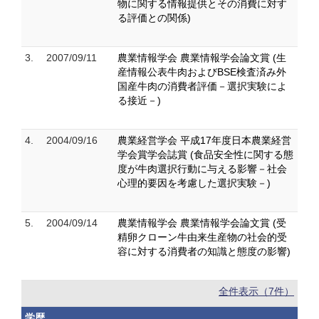
物に関する情報提供とその消費に対す
る評価との関係)
3.
2007/09/11
農業情報学会 農業情報学会論文賞 (生
産情報公表牛肉およびBSE検査済み外
国産牛肉の消費者評価－選択実験によ
る接近－)
4.
2004/09/16
農業経営学会 平成17年度日本農業経営
学会賞学会誌賞 (食品安全性に関する態
度が牛肉選択行動に与える影響－社会
心理的要因を考慮した選択実験－)
5.
2004/09/14
農業情報学会 農業情報学会論文賞 (受
精卵クローン牛由来生産物の社会的受
容に対する消費者の知識と態度の影響)
全件表示（7件）
学歴