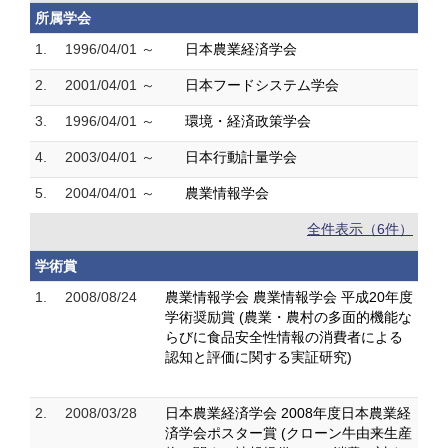
所属学会
1.
1996/04/01 ～
日本農業経済学会
2.
2001/04/01 ～
日本フードシステム学会
3.
1996/04/01 ～
環境・経済政策学会
4.
2003/04/01 ～
日本行動計量学会
5.
2004/04/01 ～
農業情報学会
全件表示（6件）
学術賞
1.
2008/08/24
農業情報学会 農業情報学会 平成20年度
学術奨励賞 (農業・農村の多面的機能な
らびに食品安全性情報の消費者による
認知と評価に関する実証研究)
2.
2008/03/28
日本農業経済学会 2008年度日本農業経
済学会ポスター賞 (クローン牛由来生産