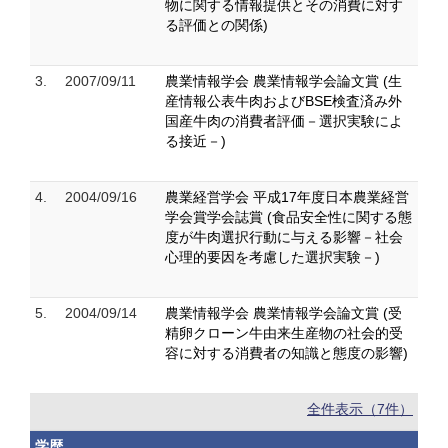
物に関する情報提供とその消費に対す
る評価との関係)
3.
2007/09/11
農業情報学会 農業情報学会論文賞 (生
産情報公表牛肉およびBSE検査済み外
国産牛肉の消費者評価－選択実験によ
る接近－)
4.
2004/09/16
農業経営学会 平成17年度日本農業経営
学会賞学会誌賞 (食品安全性に関する態
度が牛肉選択行動に与える影響－社会
心理的要因を考慮した選択実験－)
5.
2004/09/14
農業情報学会 農業情報学会論文賞 (受
精卵クローン牛由来生産物の社会的受
容に対する消費者の知識と態度の影響)
全件表示（7件）
学歴