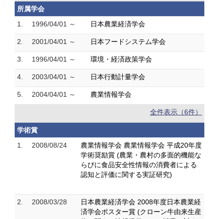
所属学会
1.
1996/04/01 ～
日本農業経済学会
2.
2001/04/01 ～
日本フードシステム学会
3.
1996/04/01 ～
環境・経済政策学会
4.
2003/04/01 ～
日本行動計量学会
5.
2004/04/01 ～
農業情報学会
全件表示（6件）
学術賞
1.
2008/08/24
農業情報学会 農業情報学会 平成20年度
学術奨励賞 (農業・農村の多面的機能な
らびに食品安全性情報の消費者による
認知と評価に関する実証研究)
2.
2008/03/28
日本農業経済学会 2008年度日本農業経
済学会ポスター賞 (クローン牛由来生産