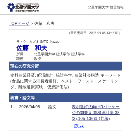
北星学園大学 教員情報
TOPページ
> 佐藤 和夫
（最終更新日 : 2026-04-08 13:48:51）
サトウ カズオ
SATO, Kazuo
佐藤 和夫
所属
北星学園大学 経済学部 経済学科
職種
教授
現在の研究分野
食料農業経済, 経済統計, 統計科学, 農業社会構造 キーワード
(食品に関する消費者選好、ベスト・ワースト・スケーリン
グ、離散選択実験、仮想評価法)
著書・論文等
1.
2026/04/08
論文
表明選好法向けRパッケー
ジの開発 計算機統計学 38
(2),105-136頁 (共著)