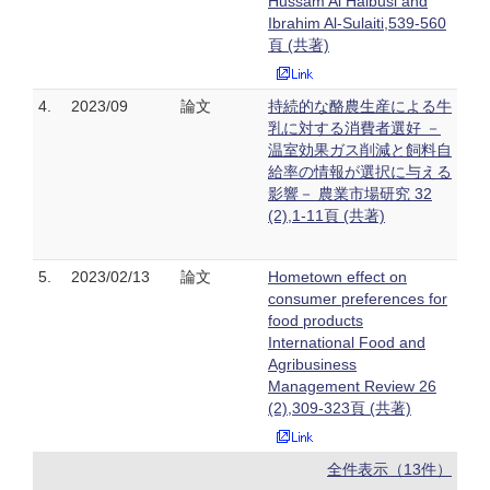
Hussam Al Halbusi and
Ibrahim Al-Sulaiti,539-560
頁 (共著)
4.
2023/09
論文
持続的な酪農生産による牛
乳に対する消費者選好 －
温室効果ガス削減と飼料自
給率の情報が選択に与える
影響－ 農業市場研究 32
(2),1-11頁 (共著)
5.
2023/02/13
論文
Hometown effect on
consumer preferences for
food products
International Food and
Agribusiness
Management Review 26
(2),309-323頁 (共著)
全件表示（13件）