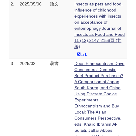
2.
2025/05/06
論文
Insects as pets and food:
influence of childhood
experiences with insects
on acceptance of
entomophagy Journal of
Insects as Food and Feed
11 (12),2147-2158頁 (共
著)
3.
2025/02
著書
Does Ethnocentrism Drive
Consumers’ Domestic
Beef Product Purchases?
A Comparison of Japan,
South Korea, and China
Using Discrete Choice
Experiments
Ethnocentrism and Buy
Local: The Asian
Consumers Perspective,
eds. Khalid Ibrahim Al-
Sulaiti, Jaffar Abbas,