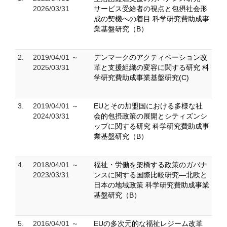
2026/03/31
サービス受給者の視点と包摂社会形
成の契機への着目 科学研究費助成事
業基盤研究（B）
2.
2019/04/01 ～
デンマークのアクティベーション改
2025/03/31
革と支援組織の変容に関する研究 科
学研究費助成事業基盤研究(C)
3.
2019/04/01 ～
EUとその加盟国における多様な社
2024/03/31
会的包摂政策の展開とシティズンシ
ップに関する研究 科学研究費助成事
業基盤研究（B）
4.
2018/04/01 ～
福祉・労働を架橋する政策のガバナ
2023/03/31
ンスに関する国際比較研究―北欧と
日本の地域政策 科学研究費助成事業
基盤研究（B）
5.
2016/04/01 ～
EUの多次元的な福祉レジーム改革