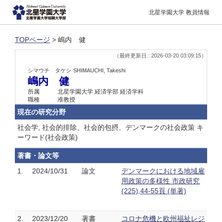
北星学園大学 教員情報
TOPページ
> 嶋内 健
（最終更新日 : 2026-03-20 03:09:15）
シマウチ タケシ
SHIMAUCHI, Takeshi
嶋内 健
所属
北星学園大学 経済学部 経済学科
職種
准教授
現在の研究分野
社会学, 社会的排除、社会的包摂、デンマークの社会政策 キ
ーワード(社会政策)
著書・論文等
1.
2024/10/31
論文
デンマークにおける地域雇
用政策の多様性 市政研究
(225),44-55頁 (単著)
2.
2023/12/20
著書
コロナ危機と欧州福祉レジ