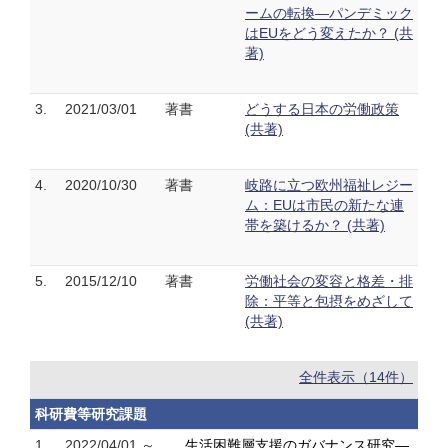
ームの転換―パンデミック
はEUをどう変えたか？ (共
著)
3.
2021/03/01
著書
どうする日本の労働政策
(共著)
4.
2020/10/30
著書
岐路に立つ欧州福祉レジー
ム：EUは市民の新たな連
帯を築けるか？ (共著)
5.
2015/12/10
著書
労働社会の変容と格差・排
除：平等と包摂をめざして
(共著)
全件表示（14件）
科研費等研究課題
1.
2022/04/01 ～
生活困難層支援のガバナンス研究―