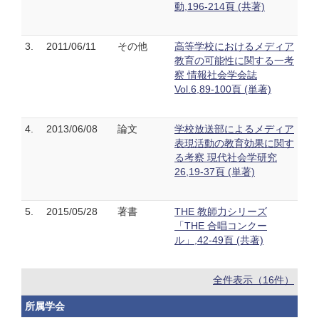
動,196-214頁 (共著)
3.
2011/06/11
その他
高等学校におけるメディア
教育の可能性に関する一考
察 情報社会学会誌
Vol.6,89-100頁 (単著)
4.
2013/06/08
論文
学校放送部によるメディア
表現活動の教育効果に関す
る考察 現代社会学研究
26,19-37頁 (単著)
5.
2015/05/28
著書
THE 教師力シリーズ
「THE 合唱コンクー
ル」,42-49頁 (共著)
全件表示（16件）
所属学会