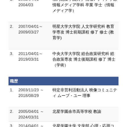
2004/03
情報メディア学科 卒業 学士（情報
メディア学）
2.
2007/04/01～
明星大学大学院 人文学研究科 教育
2009/03/27
学専攻 博士前期課程 修了 修士 (教
育学)
3.
2011/04/01～
中央大学大学院 総合政策研究科 総
2019/03/31
合政策専攻 博士後期課程 修了 博士
（学術）
職歴
1.
2003/11/23 ～
特定非営利活動法人 映像コミュニテ
2018/08/29
ィ ムーブ・ユー 理事
2.
2005/04/01 ～
北星学園余市高等学校 教諭
2024/03/31
3.
2014/04/01 ～
北星学園大学 文学部 心理・応用コ