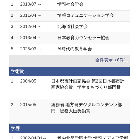
1.
2010/07 ～
情報社会学会
2.
2011/04 ～
情報コミュニケーション学会
3.
2012/04 ～
北海道社会学会
4.
2013/04 ～
日本教育カウンセラー協会
5.
2025/03 ～
AI時代の教育学会
全件表示（6件）
学術賞
1.
2004/05
日本都市計画家協会 第2回日本都市計
画家協会賞 学生まちづくり部門賞
2.
2015/05
総務省 地方発デジタルコンテンツ部
門 総務大臣奨励賞
学歴
1.
2002/04/01～
稚内北星学園大学 情報メディア学部