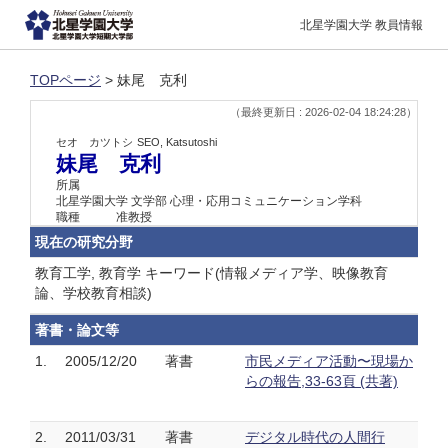
北星学園大学 教員情報
TOPページ
> 妹尾 克利
（最終更新日 : 2026-02-04 18:24:28）
セオ カツトシ
SEO, Katsutoshi
妹尾 克利
所属
北星学園大学 文学部 心理・応用コミュニケーション学科
職種
准教授
現在の研究分野
教育工学, 教育学 キーワード(情報メディア学、映像教育
論、学校教育相談)
著書・論文等
1.
2005/12/20
著書
市民メディア活動〜現場か
らの報告,33-63頁 (共著)
2.
2011/03/31
著書
デジタル時代の人間行