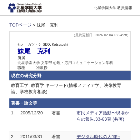
北星学園大学 教員情報
TOPページ
> 妹尾 克利
（最終更新日 : 2026-02-04 18:24:28）
セオ カツトシ
SEO, Katsutoshi
妹尾 克利
所属
北星学園大学 文学部 心理・応用コミュニケーション学科
職種
准教授
現在の研究分野
教育工学, 教育学 キーワード(情報メディア学、映像教育
論、学校教育相談)
著書・論文等
1.
2005/12/20
著書
市民メディア活動〜現場か
らの報告,33-63頁 (共著)
2.
2011/03/31
著書
デジタル時代の人間行