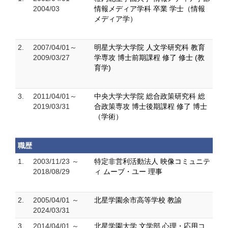
2004/03
情報メディア学科 卒業 学士（情報
メディア学）
2.
2007/04/01～
明星大学大学院 人文学研究科 教育
2009/03/27
学専攻 博士前期課程 修了 修士 (教
育学)
3.
2011/04/01～
中央大学大学院 総合政策研究科 総
2019/03/31
合政策専攻 博士後期課程 修了 博士
（学術）
職歴
1.
2003/11/23 ～
特定非営利活動法人 映像コミュニテ
2018/08/29
ィ ムーブ・ユー 理事
2.
2005/04/01 ～
北星学園余市高等学校 教諭
2024/03/31
3.
2014/04/01 ～
北星学園大学 文学部 心理・応用コ