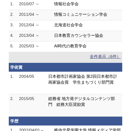
1.
2010/07 ～
情報社会学会
2.
2011/04 ～
情報コミュニケーション学会
3.
2012/04 ～
北海道社会学会
4.
2013/04 ～
日本教育カウンセラー協会
5.
2025/03 ～
AI時代の教育学会
全件表示（6件）
学術賞
1.
2004/05
日本都市計画家協会 第2回日本都市計
画家協会賞 学生まちづくり部門賞
2.
2015/05
総務省 地方発デジタルコンテンツ部
門 総務大臣奨励賞
学歴
1.
2002/04/01～
稚内北星学園大学 情報メディア学部