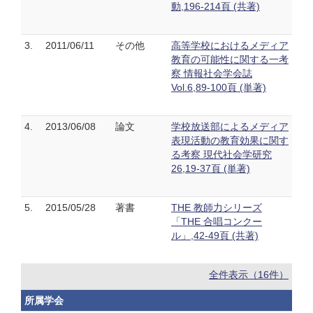
動,196-214頁 (共著)
3.
2011/06/11
その他
高等学校におけるメディア
教育の可能性に関する一考
察 情報社会学会誌
Vol.6,89-100頁 (単著)
4.
2013/06/08
論文
学校放送部によるメディア
表現活動の教育効果に関す
る考察 現代社会学研究
26,19-37頁 (単著)
5.
2015/05/28
著書
THE 教師力シリーズ
「THE 合唱コンクー
ル」,42-49頁 (共著)
全件表示（16件）
所属学会