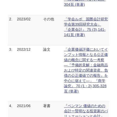
304頁 (単著)
2.
2023/02
その他
「学会ルポ 国際会計研究
学会第39回研究大会」
『企業会計』 75 (3),141-
141頁 (単著)
3.
2022/12
論文
「企業価値評価においてイ
ンプット情報となる公正価
値の概念に関する一考察
―『予備的見解：金融商品
および特定の関連資産、負
債の公正価値での報告』を
中心に据えて―」 『商学
論究』 70 (1・2),305-328
頁 (単著)
4.
2021/06
著書
『ペンマン 価値のための
会計ー賢明なる投資家のバ
リュエーションと会計』