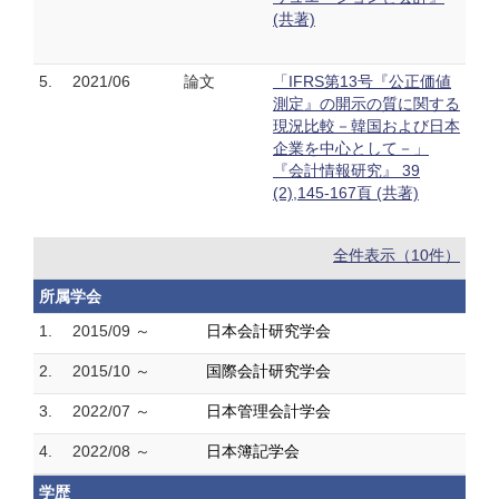
(共著)
5.
2021/06
論文
「IFRS第13号『公正価値
測定』の開示の質に関する
現況比較－韓国および日本
企業を中心として－」
『会計情報研究』 39
(2),145-167頁 (共著)
全件表示（10件）
所属学会
1.
2015/09 ～
日本会計研究学会
2.
2015/10 ～
国際会計研究学会
3.
2022/07 ～
日本管理会計学会
4.
2022/08 ～
日本簿記学会
学歴