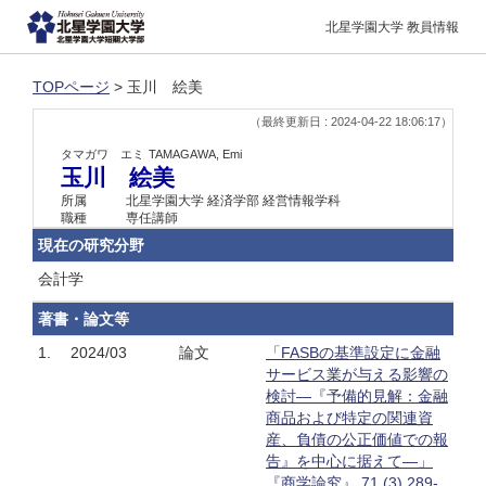
北星学園大学 教員情報
TOPページ
> 玉川 絵美
（最終更新日 : 2024-04-22 18:06:17）
タマガワ エミ
TAMAGAWA, Emi
玉川 絵美
所属
北星学園大学 経済学部 経営情報学科
職種
専任講師
現在の研究分野
会計学
著書・論文等
1.
2024/03
論文
「FASBの基準設定に金融
サービス業が与える影響の
検討―『予備的見解：金融
商品および特定の関連資
産、負債の公正価値での報
告』を中心に据えて―」
『商学論究』 71 (3),289-