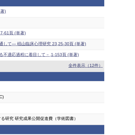
著)
61頁 (単著)
椙山臨床心理研究 23,25-30頁 (単著)
応過程に着目して－,1-153頁 (単著)
全件表示（12件）
)
る研究 研究成果公開促進費（学術図書）