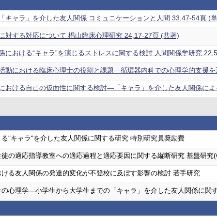
キャラ」を介した友人関係 コミュニケーションと人間 33,47-54頁 (単
対する対応について 椙山臨床心理研究 24,17-27頁 (共著)
における“キャラ”を演じるストレスに関する検討 人間関係学研究 22,57-
動における臨床心理士の役割と課題―循環器内科での心理学的支援を通して― 
における自己の仮面性に関する検討―「キャラ」を介した友人関係による不適
る"キャラ"を介した友人関係に関する研究 特別研究員奨励費
徒の適応指導教室への適応過程と適応要因に関する縦断研究 基盤研究(C
おける友人関係の発達的変化が不登校に及ぼす影響の検討 若手研究
性の心理学―小学生から大学生までの「キャラ」を介した友人関係に関す