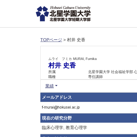
TOPページ
> 村井 史香
ムライ フミカ
MURAI, Fumika
村井 史香
所属
北星学園大学 社会福祉学部 
職種
専任講師
業績
メールアドレス
現在の研究分野
臨床心理学, 教育心理学