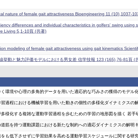
al nature of female gait attractiveness Bioengineering 11 (10),1037
ciency differences and individual characteristics in golfers' swing using
ive Living 5,1-10頁 (共著)
tion modeling of female gait attractiveness using gait kinematics Scie
動と魅力評価モデルにおける男女差 信学技報 123 (165),76-81頁 (
巻く環境や心理の多角的データを用いた適応的な巧みさの獲得のモデル化
学習過程における機械学習を用いた動きの個性の多様化ダイナミクスの解
が多様化する複雑な運動学習過程を歩むための学習の地形図を描く 若手
の道筋を持つ運動課題における新たな制約への適応ダイナミクスの解明 
をも低下させずに学習効果を高める運動学習スケジュールに関する研究 