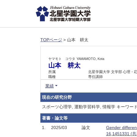
TOPページ
> 山本 耕太
ヤマモト コウタ
YAMAMOTO, Kota
山本 耕太
所属
北星学園大学 文学部 心理・
職種
専任講師
業績
現在の研究分野
スポーツ心理学, 運動学習科学, 情報学 キーワー
著書・論文等
1.
2025/03
論文
Gender differen
16,1451331 (