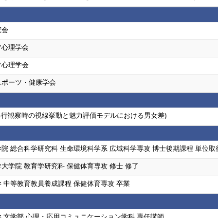
究会
ツ心理学会
ツ心理学会
スポーツ・健康学会
 (歩行観察時の視線挙動と魅力評価モデルにおける男女差)
院 総合科学研究科 生命環境科学系 広域科学専攻 博士後期課程 単位
大学院 教育学研究科 保健体育専攻 修士 修了
 中等教育教員養成課程 保健体育専攻 卒業
 文学部 心理・応用コミュニケーション学科 専任講師