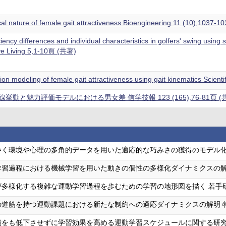
al nature of female gait attractiveness Bioengineering 11 (10),1037
ciency differences and individual characteristics in golfers' swing using
ive Living 5,1-10頁 (共著)
tion modeling of female gait attractiveness using gait kinematics Scie
動と魅力評価モデルにおける男女差 信学技報 123 (165),76-81頁 (
巻く環境や心理の多角的データを用いた適応的な巧みさの獲得のモデル化
学習過程における機械学習を用いた動きの個性の多様化ダイナミクスの解
が多様化する複雑な運動学習過程を歩むための学習の地形図を描く 若手
の道筋を持つ運動課題における新たな制約への適応ダイナミクスの解明 
をも低下させずに学習効果を高める運動学習スケジュールに関する研究 