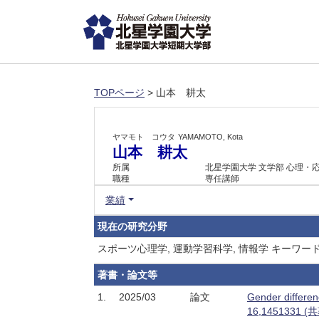
TOPページ
> 山本 耕太
ヤマモト コウタ
YAMAMOTO, Kota
山本 耕太
所属
北星学園大学 文学部 心理・
職種
専任講師
業績
現在の研究分野
スポーツ心理学, 運動学習科学, 情報学 キーワー
著書・論文等
1.
2025/03
論文
Gender differen
16,1451331 (