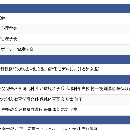
究会
ツ心理学会
ツ心理学会
スポーツ・健康学会
 (歩行観察時の視線挙動と魅力評価モデルにおける男女差)
院 総合科学研究科 生命環境科学系 広域科学専攻 博士後期課程 単位
大学院 教育学研究科 保健体育専攻 修士 修了
 中等教育教員養成課程 保健体育専攻 卒業
 文学部 心理・応用コミュニケーション学科 専任講師