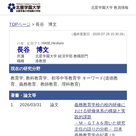
北星学園大学 教員情報
TOPページ
> 長谷 博文
（最終更新日 : 2026-07-28 15:30:26）
ハセ ヒロフミ
HASE,Hirofumi
長谷 博文
所属
北星学園大学 経済学部 教職部門
職種
准教授
現在の研究分野
教育学, 教科教育学、初等中等教育学 キーワード(道徳教
育、義務教育、教師教育、理科教育)
著書・論文等
1.
2026/03/31
論文
義務教育学校の校内研修に
おける研修体系の構築と実
践的課題
－Ｍ－ＧＴＡを用いた研究
主任の語りの分析－ 日本
義務教育学会紀要 (９