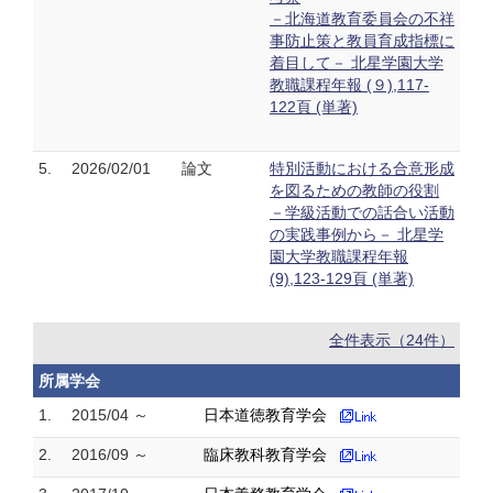
－北海道教育委員会の不祥
事防止策と教員育成指標に
着目して－ 北星学園大学
教職課程年報 (９),117-
122頁 (単著)
5.
2026/02/01
論文
特別活動における合意形成
を図るための教師の役割
－学級活動での話合い活動
の実践事例から－ 北星学
園大学教職課程年報
(9),123-129頁 (単著)
全件表示（24件）
所属学会
1.
2015/04 ～
日本道徳教育学会
2.
2016/09 ～
臨床教科教育学会