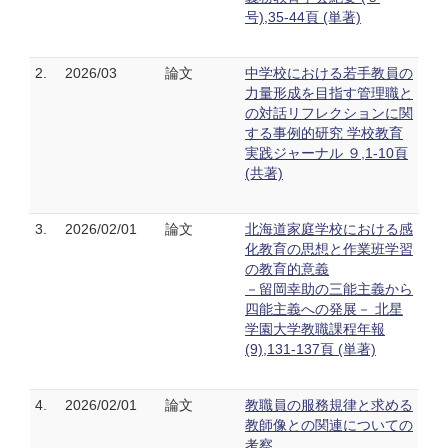
号),35-44頁 (単著)
2.
2026/03
論文
中学校における若手教員の
力量形成を目指す管理職と
の対話リフレクションに関
する事例的研究 学校教育
実践ジャーナル ９,1-10頁
(共著)
3.
2026/02/01
論文
北海道家庭学校における感
化教育の思想と作業班学習
の教育的意義
－留岡幸助の三能主義から
四能主義への発展－ 北星
学園大学教職課程年報
(9),131-137頁 (単著)
4.
2026/02/01
論文
教職員の服務規律と求める
教師像との関連についての
考察