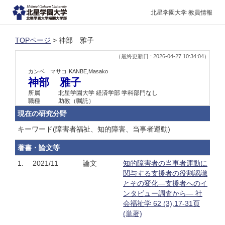
北星学園大学 教員情報
TOPページ
> 神部 雅子
（最終更新日 : 2026-04-27 10:34:04）
カンベ マサコ
KANBE,Masako
神部 雅子
所属
北星学園大学 経済学部 学科部門なし
職種
助教（嘱託）
現在の研究分野
キーワード(障害者福祉、知的障害、当事者運動)
著書・論文等
1.
2021/11
論文
知的障害者の当事者運動に
関与する支援者の役割認識
とその変化―支援者へのイ
ンタビュー調査から― 社
会福祉学 62 (3),17-31頁
(単著)