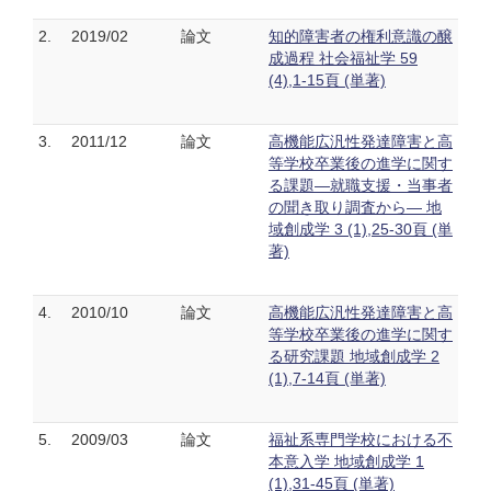
2.
2019/02
論文
知的障害者の権利意識の醸
成過程 社会福祉学 59
(4),1-15頁 (単著)
3.
2011/12
論文
高機能広汎性発達障害と高
等学校卒業後の進学に関す
る課題―就職支援・当事者
の聞き取り調査から― 地
域創成学 3 (1),25-30頁 (単
著)
4.
2010/10
論文
高機能広汎性発達障害と高
等学校卒業後の進学に関す
る研究課題 地域創成学 2
(1),7-14頁 (単著)
5.
2009/03
論文
福祉系専門学校における不
本意入学 地域創成学 1
(1),31-45頁 (単著)