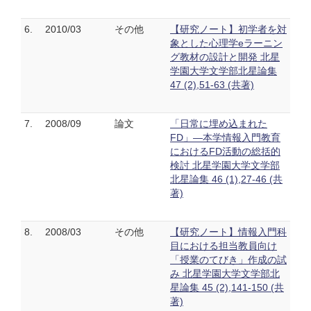
6.
2010/03
その他
【研究ノート】初学者を対
象とした心理学eラーニン
グ教材の設計と開発 北星
学園大学文学部北星論集
47 (2),51-63 (共著)
7.
2008/09
論文
「日常に埋め込まれた
FD」―本学情報入門教育
におけるFD活動の総括的
検討 北星学園大学文学部
北星論集 46 (1),27-46 (共
著)
8.
2008/03
その他
【研究ノート】情報入門科
目における担当教員向け
「授業のてびき」作成の試
み 北星学園大学文学部北
星論集 45 (2),141-150 (共
著)