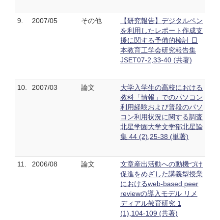
9.
2007/05
その他
【研究報告】デジタルペン
を利用したレポート作成支
援に関する予備的検討 日
本教育工学会研究報告集
JSET07-2,33-40 (共著)
10.
2007/03
論文
大学入学生の高校における
教科「情報」でのパソコン
利用経験および普段のパソ
コン利用状況に関する調査
北星学園大学文学部北星論
集 44 (2),25-38 (単著)
11.
2006/08
論文
文章産出活動への動機づけ
促進をめざした講義型授業
におけるweb-based peer
reviewの導入モデル リメ
ディアル教育研究 1
(1),104-109 (共著)