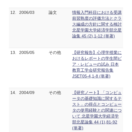
12.
2006/03
論文
情報入門科目における受講
前習熟度の評価方法とクラ
ス編成の方針に関する検討
北星学園大学経済学部北星
論集 45 (2),1-12 (単著)
13.
2005/05
その他
【研究報告】心理学授業に
おけるレポートの学生間ピ
ア・レビューの試み 日本
教育工学会研究報告集
JSET05-4,1-8 (単著)
14.
2004/09
その他
【研究ノート】「コンピュ
ータの基礎知識に関するテ
スト」の得点とコンピュー
タの使用経験との関連につ
いて 北星学園大学経済学
部北星論集 44 (1),81-92
(単著)