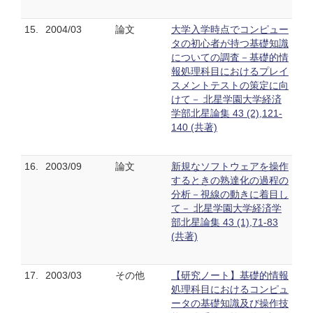
15.
2004/03
論文
大学入学時点でコンピュー
タの初心者が持つ基礎知識
についての調査－基礎的情
報処理科目におけるプレイ
スメントテストの策定に向
けて－ 北星学園大学経済
学部北星論集 43 (2),121-
140 (共著)
16.
2003/09
論文
新規なソフトウェアを操作
するときの熟達化の過程の
分析－視線の動きに着目し
て－ 北星学園大学経済学
部北星論集 43 (1),71-83
(共著)
17.
2003/03
その他
【研究ノート】基礎的情報
処理科目におけるコンピュ
ータの基礎知識及び操作技