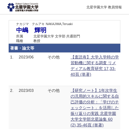
北星学園大学 教員情報
ナカジマ テルアキ
NAKAJIMA,Teruaki
中嶋 輝明
所属
北星学園大学 文学部 共通部門
職種
教授
著書・論文等
1.
2023/06
その他
【査読有】大学入学時の学
習動機に関する調査 リメ
ディアル教育研究 17,33-
40頁 (単著)
2.
2023/03
その他
【研究ノート】1年次学生
の汎用的スキルに関する自
己評価の分析：「学びのチ
ェックシート」を活用した
振り返りの実践 北星学園
大学文学部北星論集 60
(2),35-46頁 (単著)