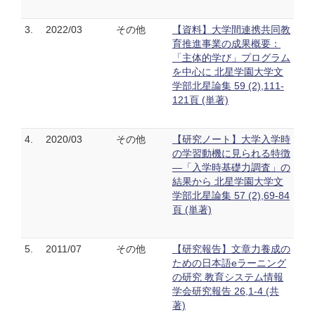
3.
2022/03
その他
【資料】大学間連携共同教
育推進事業の成果概要：
「主体的学び」プログラム
を中心に 北星学園大学文
学部北星論集 59 (2),111-
121頁 (単著)
4.
2020/03
その他
【研究ノート】大学入学時
の学習動機に見られる特徴
―「入学時基礎力調査」の
結果から 北星学園大学文
学部北星論集 57 (2),69-84
頁 (単著)
5.
2011/07
その他
【研究報告】文章力養成の
ための日本語eラーニング
の研究 教育システム情報
学会研究報告 26,1-4 (共
著)