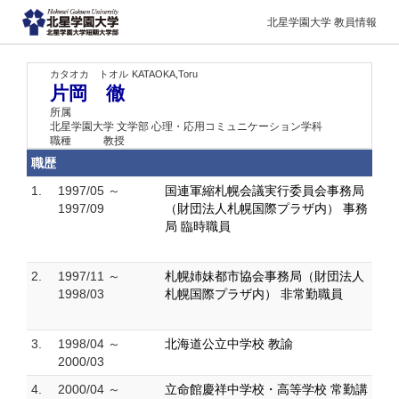
北星学園大学 教員情報
カタオカ トオル
KATAOKA,Toru
片岡 徹
所属
北星学園大学 文学部 心理・応用コミュニケーション学科
職種
教授
職歴
1.
1997/05 ～
国連軍縮札幌会議実行委員会事務局
1997/09
（財団法人札幌国際プラザ内） 事務
局 臨時職員
2.
1997/11 ～
札幌姉妹都市協会事務局（財団法人
1998/03
札幌国際プラザ内） 非常勤職員
3.
1998/04 ～
北海道公立中学校 教諭
2000/03
4.
2000/04 ～
立命館慶祥中学校・高等学校 常勤講