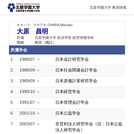
北星学園大学 教員情報
オオハラ マサアキ
OHARA,Masaaki
大原 昌明
所属
北星学園大学 経済学部 経営情報学科
職種
教授（嘱託）
所属学会
1.
1986/07 ～
日本会計研究学会
2.
1988/09 ～
日本社会関連会計学会
3.
1989/09 ～
日本原価計算研究学会
4.
1990/10 ～
日本経営学会
5.
1991/07 ～
日本管理会計学会
6.
2001/10 ～
日本公益学会
7.
2003/07 ～
非営利法人研究学会（旧：日本公益
法人研究学会）