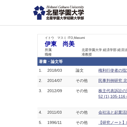
イトウ マスミ
ITO,Masumi
伊東 尚美
所属
北星学園大学 経済学部 経済
職種
准教授
著書・論文等
1.
2018/03
論文
権利行使者の指
2.
2014/07
その他
民事判例研究 北大法
3.
2012/09
その他
株主代表訴訟の
52 (1),105-116
4.
2011/03
その他
会社法と起業活動と
5.
1996/11
その他
【研究ノート】株