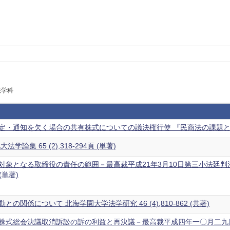
法学科
定・通知を欠く場合の共有株式についての議決権行使 『民商法の課題と展
学論集 65 (2),318-294頁 (単著)
対象となる取締役の責任の範囲－最高裁平成21年3月10日第三小法廷判決
 (単著)
の関係について 北海学園大学法学研究 46 (4),810-862 (共著)
式総会決議取消訴訟の訴の利益と再決議－最高裁平成四年一〇月二九日判決を素材