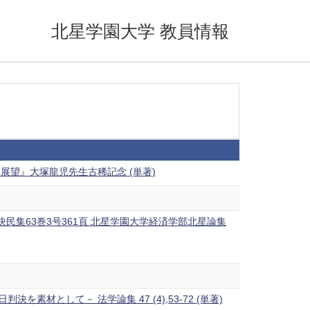
北星学園大学 教員情報
望』大塚龍児先生古稀記念 (単著)
民集63巻3号361頁 北星学園大学経済学部北星論集
として－ 法学論集 47 (4),53-72 (単著)