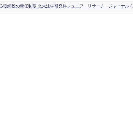
取締役の責任制限 北大法学研究科ジュニア・リサーチ・ジャーナル (1),1