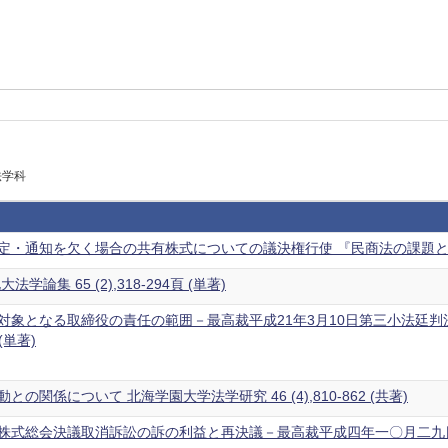
法学科
定・通知を欠く場合の共有株式についての議決権行使 『民商法の課題と展
学論集 65 (2),318-294頁 (単著)
対象となる取締役の責任の範囲－最高裁平成21年3月10日第三小法廷判決
 (単著)
の関係について 北海学園大学法学研究 46 (4),810-862 (共著)
式総会決議取消訴訟の訴の利益と再決議－最高裁平成四年一〇月二九日判決を素材