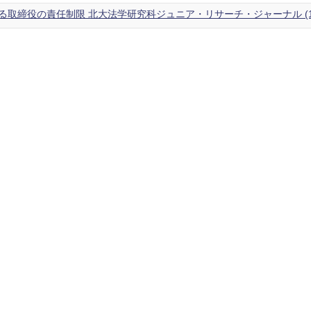
取締役の責任制限 北大法学研究科ジュニア・リサーチ・ジャーナル (1),1