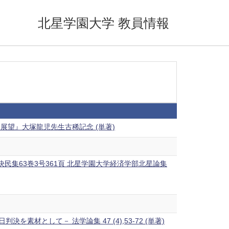
北星学園大学 教員情報
望』大塚龍児先生古稀記念 (単著)
民集63巻3号361頁 北星学園大学経済学部北星論集
として－ 法学論集 47 (4),53-72 (単著)