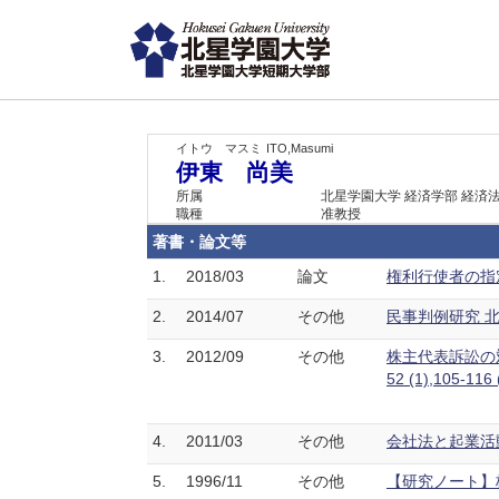
イトウ マスミ
ITO,Masumi
伊東 尚美
所属
北星学園大学 経済学部 経済
職種
准教授
著書・論文等
1.
2018/03
論文
権利行使者の指
2.
2014/07
その他
民事判例研究 北大法
3.
2012/09
その他
株主代表訴訟の
52 (1),105-116
4.
2011/03
その他
会社法と起業活動と
5.
1996/11
その他
【研究ノート】株