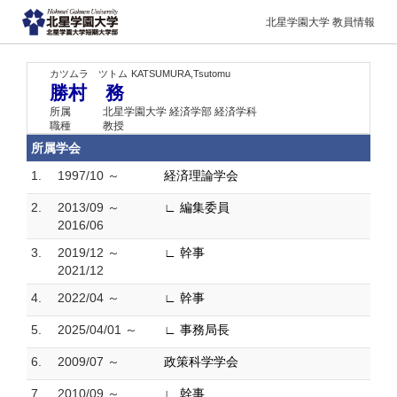
北星学園大学 教員情報
カツムラ ツトム
KATSUMURA,Tsutomu
勝村 務
所属
北星学園大学 経済学部 経済学科
職種
教授
所属学会
1.
1997/10 ～
経済理論学会
2.
2013/09 ～
∟ 編集委員
2016/06
3.
2019/12 ～
∟ 幹事
2021/12
4.
2022/04 ～
∟ 幹事
5.
2025/04/01 ～
∟ 事務局長
6.
2009/07 ～
政策科学学会
7.
2010/09 ～
∟ 幹事