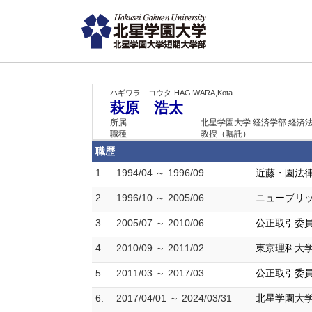
ハギワラ コウタ
HAGIWARA,Kota
萩原 浩太
所属
北星学園大学 経済学部 経済
職種
教授（嘱託）
職歴
1.
1994/04 ～ 1996/09
近藤・園法律
2.
1996/10 ～ 2005/06
ニューブリ
3.
2005/07 ～ 2010/06
公正取引委員
4.
2010/09 ～ 2011/02
東京理科大
5.
2011/03 ～ 2017/03
公正取引委員
6.
2017/04/01 ～ 2024/03/31
北星学園大学