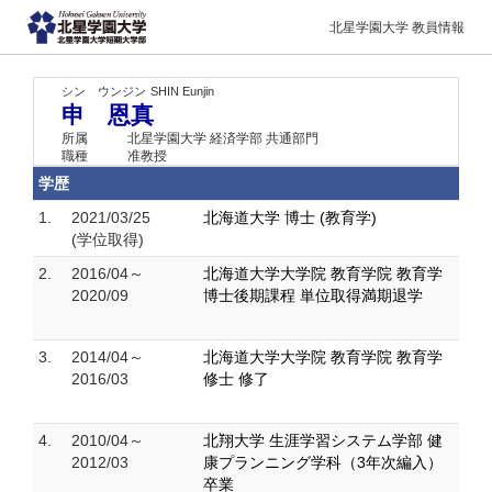
北星学園大学 教員情報
シン ウンジン
SHIN Eunjin
申 恩真
所属
北星学園大学 経済学部 共通部門
職種
准教授
学歴
1.
2021/03/25
北海道大学 博士 (教育学)
(学位取得)
2.
2016/04～
北海道大学大学院 教育学院 教育学
2020/09
博士後期課程 単位取得満期退学
3.
2014/04～
北海道大学大学院 教育学院 教育学
2016/03
修士 修了
4.
2010/04～
北翔大学 生涯学習システム学部 健
2012/03
康プランニング学科（3年次編入）
卒業