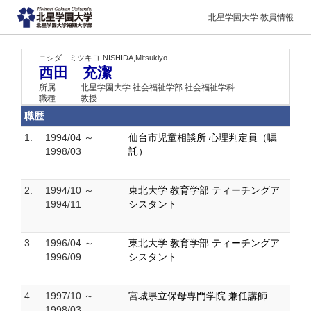
北星学園大学 教員情報
ニシダ ミツキヨ
NISHIDA,Mitsukiyo
西田 充潔
所属
北星学園大学 社会福祉学部 社会福祉学科
職種
教授
職歴
1.
1994/04 ～
仙台市児童相談所 心理判定員（嘱
1998/03
託）
2.
1994/10 ～
東北大学 教育学部 ティーチングア
1994/11
シスタント
3.
1996/04 ～
東北大学 教育学部 ティーチングア
1996/09
シスタント
4.
1997/10 ～
宮城県立保母専門学院 兼任講師
1998/03