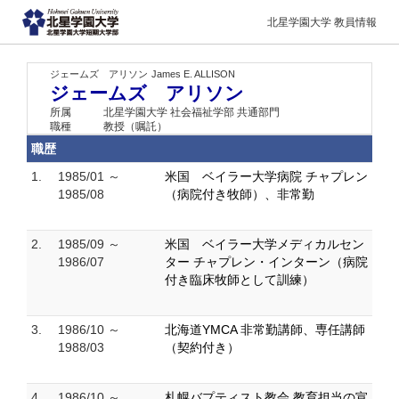
北星学園大学 教員情報
ジェームズ アリソン
James E. ALLISON
ジェームズ アリソン
所属
北星学園大学 社会福祉学部 共通部門
職種
教授（嘱託）
職歴
1.
1985/01 ～
米国 ベイラー大学病院 チャプレン
1985/08
（病院付き牧師）、非常勤
2.
1985/09 ～
米国 ベイラー大学メディカルセン
1986/07
ター チャプレン・インターン（病院
付き臨床牧師として訓練）
3.
1986/10 ～
北海道YMCA 非常勤講師、専任講師
1988/03
（契約付き）
4.
1986/10 ～
札幌バプティスト教会 教育担当の宣