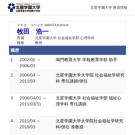
北星学園大学 教員情報
マキタ コウイチ
MAKITA,Koh'ichi
牧田 浩一
所属
北星学園大学 社会福祉学部 心理学科
職種
教授
職歴
1.
2002/05 ～
鳴門教育大学 学校教育学部 助手
2006/03
2.
2006/04 ～
北星学園大学大学院 社会福祉学研究
2011/03
科 専任講師/併任
3.
2006/04/01 ～
北星学園大学 社会福祉学部 福祉心
2011/03/31
理学科 専任講師
4.
2011/04 ～
北星学園大学大学院社会福祉学研究
2018/03
科/併任 准教授