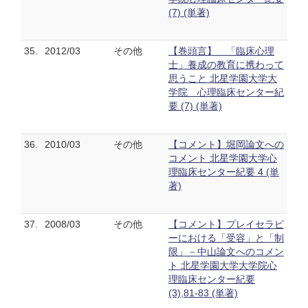
(7) (単著)
35.
2012/03
その他
【巻頭言】 「臨床心理
士」養成の教育に携わって
思うこと 北星学園大学大
学院 心理臨床センター紀
要 (7) (単著)
36.
2010/03
その他
【コメント】堀岡論文への
コメント 北星学園大学心
理臨床センター紀要 4 (単
著)
37.
2008/03
その他
【コメント】プレイセラピ
ーにおける「受容」と「制
限」－中山論文へのコメン
ト 北星学園大学大学院心
理臨床センター紀要
(3),81-83 (単著)