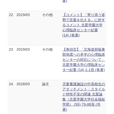
著)
22.
2019/03
その他
【コメント】「寄り添う姿
勢で言葉を伝える」に対す
るコメント 北星学園大学
心理臨床センター紀要
(14) (単著)
23.
2019/03
その他
【巻頭言】「北海道胆振東
部地震への本学の心理臨床
センターの対応について」
北星学園大学心理臨床セン
ター紀要 (14),1-1頁 (単著)
24.
2018/03
論文
児童養護施設の中高校生の
アタッチメント・スタイル
と特性不安の関連 北星論
集（北星学園大学社会福祉
学部） (55),79-88頁 (共
著)