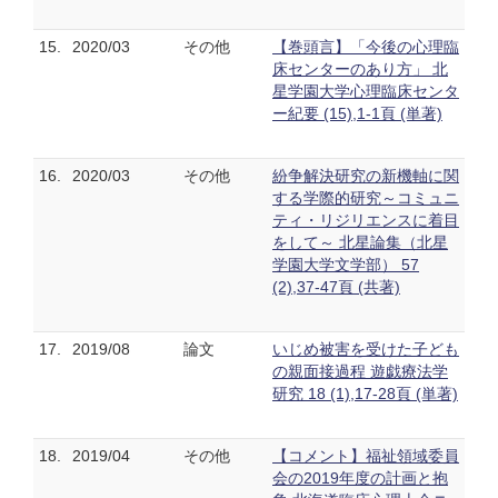
15.
2020/03
その他
【巻頭言】「今後の心理臨
床センターのあり方」 北
星学園大学心理臨床センタ
ー紀要 (15),1-1頁 (単著)
16.
2020/03
その他
紛争解決研究の新機軸に関
する学際的研究～コミュニ
ティ・リジリエンスに着目
をして～ 北星論集（北星
学園大学文学部） 57
(2),37-47頁 (共著)
17.
2019/08
論文
いじめ被害を受けた子ども
の親面接過程 遊戯療法学
研究 18 (1),17-28頁 (単著)
18.
2019/04
その他
【コメント】福祉領域委員
会の2019年度の計画と抱