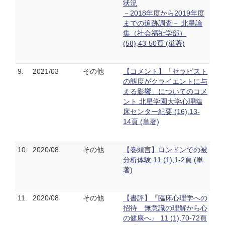
状況
－2018年度から2019年度
までの追跡調査－ 北星論
集（社会福祉学部）
(58),43-50頁 (単著)
9.
2021/03
その他
【コメント】「セラピスト
の態度がクライエントに与
える影響」についてのコメ
ント 北星学園大学心理臨
床センター紀要 (16),13-
14頁 (単著)
10.
2020/08
その他
【巻頭言】ロンドンでの被
分析体験 11 (1),1-2頁 (単
著)
11.
2020/08
その他
【書評】『臨床心理学への
招待 無意識の理解から心
の健康へ』 11 (1),70-72頁