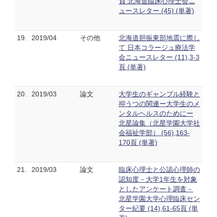
負 北海道臨床心理士会ニ
ュースレター (45) (単著)
19.
2019/04
その他
北海道胆振東部地震に際し
て 日本コラージュ療法学
会ニュースレター (11),3-3
頁 (単著)
20.
2019/03
論文
大学生のギャンブル経験と
抑うつの関連ー大学生のメ
ンタルヘルスのためにー
北星論集（北星学園大学社
会福祉学部） (56),163-
170頁 (単著)
21.
2019/03
論文
臨床心理士と公認心理師の
認知度－大学1年生を対象
としたアンケート調査－
北星学園大学心理臨床セン
ター紀要 (14),61-65頁 (単