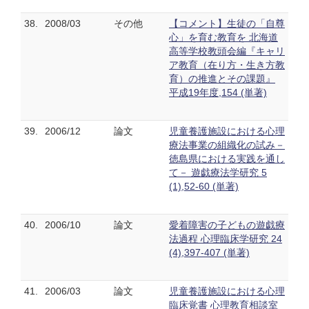
38.
2008/03
その他
【コメント】生徒の「自尊
心」を育む教育を 北海道
高等学校教頭会編『キャリ
ア教育（在り方・生き方教
育）の推進とその課題』
平成19年度,154 (単著)
39.
2006/12
論文
児童養護施設における心理
療法事業の組織化の試み－
徳島県における実践を通し
て－ 遊戯療法学研究 5
(1),52-60 (単著)
40.
2006/10
論文
愛着障害の子どもの遊戯療
法過程 心理臨床学研究 24
(4),397-407 (単著)
41.
2006/03
論文
児童養護施設における心理
臨床覚書 心理教育相談室