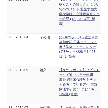
聴くことの難しさ」につい
てのコメント 北星学園大
学大学院 心理臨床センタ
ー紀要 (12),23-24頁 (単
著)
29.
2016/04
その他
第7回コラージュ療法研修
会印象記 日本コラージュ
療法学会ニュースレター
(第8号，平成28年4月25
日),3 (単著)
30.
2015/09
論文
【海外レポート】タビスト
ックで過ごした一年間
海外で臨床心理学を学ぶこ
とを考えている方へ 遊戯
療法学研究 14 (1),119-
124頁 (単著)
31.
2014/07
その他
【エッセイ】夏季休暇～自