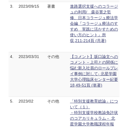
3.
2023/09/15
著書
進路選択支援へのコラージ
ュの利用/ 森谷寛之監
修、日本コラージュ療法学
会編『コラージュ療法のす
すめ 実践に活かすための
使い方のヒント』所
収,211-214頁 (共著)
4.
2023/03/31
その他
【コメント】坂口論文への
コメント－上司との関係に
悩む新入社員のロールプレ
イ事例に対して- 北星学園
大学心理臨床センター紀要
18,49-51頁 (単著)
5.
2023/02
その他
「特別支援教育総論」につ
いて（１）
－特別支援学校教諭免許状
のコアカリキュラム－ 北
星学園大学教職課程年報