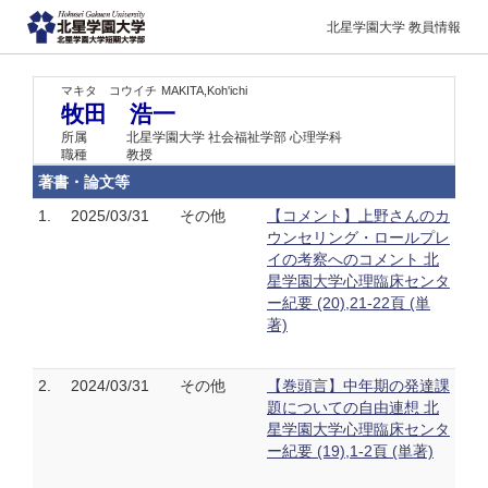
北星学園大学 教員情報
マキタ コウイチ
MAKITA,Koh'ichi
牧田 浩一
所属
北星学園大学 社会福祉学部 心理学科
職種
教授
著書・論文等
1.
2025/03/31
その他
【コメント】上野さんのカ
ウンセリング・ロールプレ
イの考察へのコメント 北
星学園大学心理臨床センタ
ー紀要 (20),21-22頁 (単
著)
2.
2024/03/31
その他
【巻頭言】中年期の発達課
題についての自由連想 北
星学園大学心理臨床センタ
ー紀要 (19),1-2頁 (単著)