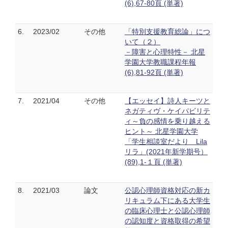
(6),67-80頁 (単著)
6.
2023/02
その他
「特別支援教育総論」につ
いて（２）
－障害と心理特性－ 北星
学園大学教職課程年報
(6),81-92頁 (単著)
7.
2021/04
その他
【エッセイ】詩人キーツと
ネガティヴ・ケイパビリテ
ィ～負の感情を乗り越える
ヒント～ 北星学園大学
「学生相談室だより Lila
リラ」(2021年新学期号）
(89),1-１頁 (単著)
8.
2021/03
論文
公認心理師資格対応の新カ
リキュラム下にある大学生
の臨床心理士と公認心理師
の認知度と資格取得の希望