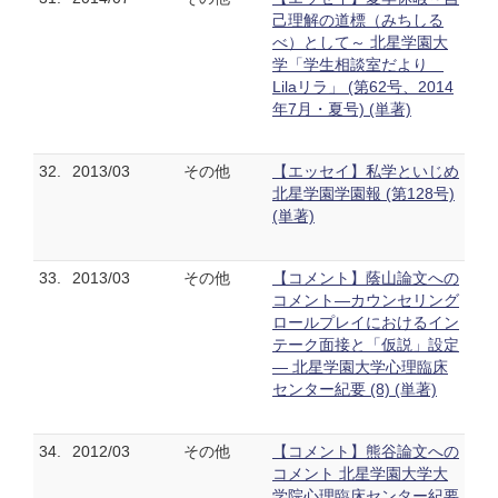
己理解の道標（みちしる
べ）として～ 北星学園大
学「学生相談室だより
Lilaリラ」 (第62号、2014
年7月・夏号) (単著)
32.
2013/03
その他
【エッセイ】私学といじめ
北星学園学園報 (第128号)
(単著)
33.
2013/03
その他
【コメント】蔭山論文への
コメント―カウンセリング
ロールプレイにおけるイン
テーク面接と「仮説」設定
― 北星学園大学心理臨床
センター紀要 (8) (単著)
34.
2012/03
その他
【コメント】熊谷論文への
コメント 北星学園大学大
学院心理臨床センター紀要