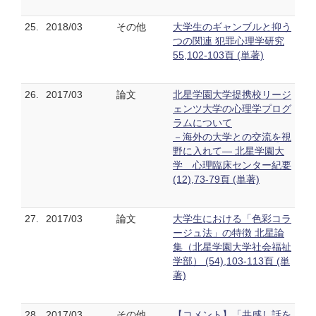
25.
2018/03
その他
大学生のギャンブルと抑う
つの関連 犯罪心理学研究
55,102-103頁 (単著)
26.
2017/03
論文
北星学園大学提携校リージ
ェンツ大学の心理学プログ
ラムについて
－海外の大学との交流を視
野に入れて― 北星学園大
学 心理臨床センター紀要
(12),73-79頁 (単著)
27.
2017/03
論文
大学生における「色彩コラ
ージュ法」の特徴 北星論
集（北星学園大学社会福祉
学部） (54),103-113頁 (単
著)
28.
2017/03
その他
【コメント】「共感し話を