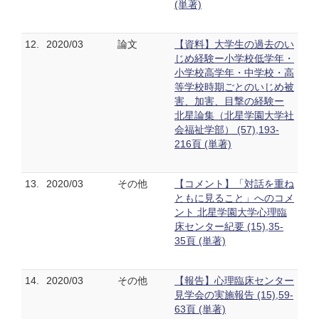
(単著)
12.
2020/03
論文
【資料】大学生の過去のい
じめ経験ー小学校低学年・
小学校高学年・中学校・高
等学校時期ごとのいじめ被
害、加害、目撃の経験ー
北星論集（北星学園大学社
会福祉学部） (57),193-
216頁 (単著)
13.
2020/03
その他
【コメント】「対話を重ね
ともに見ること」へのコメ
ント 北星学園大学心理臨
床センター紀要 (15),35-
35頁 (単著)
14.
2020/03
その他
【報告】心理臨床センター
見学会の実施報告 (15),59-
63頁 (単著)