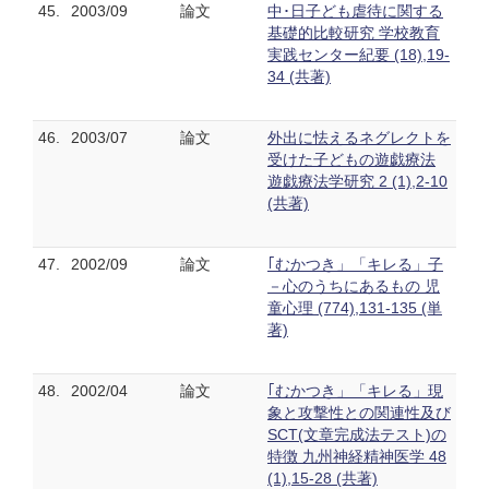
45.
2003/09
論文
中･日子ども虐待に関する
基礎的比較研究 学校教育
実践センター紀要 (18),19-
34 (共著)
46.
2003/07
論文
外出に怯えるネグレクトを
受けた子どもの遊戯療法
遊戯療法学研究 2 (1),2-10
(共著)
47.
2002/09
論文
｢むかつき」「キレる」子
－心のうちにあるもの 児
童心理 (774),131-135 (単
著)
48.
2002/04
論文
｢むかつき」「キレる」現
象と攻撃性との関連性及び
SCT(文章完成法テスト)の
特徴 九州神経精神医学 48
(1),15-28 (共著)