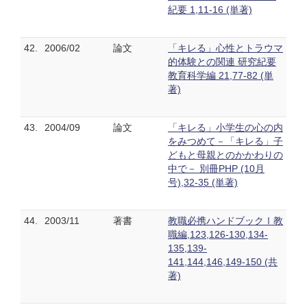
紀要 1,11-16 (単著)
42.
2006/02
論文
「キレる」心性とトラウマ
的体験との関連 研究紀要
教育科学編 21,77-82 (単
著)
43.
2004/09
論文
「キレる」小学生の心の内
をみつめて－「キレる」子
どもと母親とのかかわりの
中で－ 別冊PHP (10月
号),32-35 (単著)
44.
2003/11
著書
教職必携ハンドブックⅠ教
職編,123,126-130,134-
135,139-
141,144,146,149-150 (共
著)