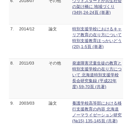
6.
2018/07
その他
ウッドスタートが共生社会
の架け橋に 地域づくり
(349),24-24頁 (単著)
7.
2014/12
論文
特別支援学校におけるキャ
リア教育の在り方について
特別支援教育ほっかいどう
(20),1-5頁 (単著)
8.
2011/03
その他
発達障害児童生徒の教育と
特別支援学校の在り方につ
いて 北海道特別支援学校
長会研究集録 (平成22年
度),59-70頁 (共著)
9.
2003/03
論文
養護学校高等部における移
行支援教育の内容 北海道
ノーマライゼーション研究
(№15),135-145頁 (共著)