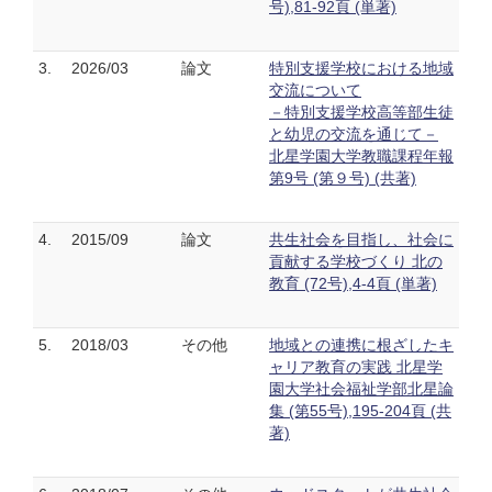
号),81-92頁 (単著)
3.
2026/03
論文
特別支援学校における地域
交流について
－特別支援学校高等部生徒
と幼児の交流を通じて－
北星学園大学教職課程年報
第9号 (第９号) (共著)
4.
2015/09
論文
共生社会を目指し、社会に
貢献する学校づくり 北の
教育 (72号),4-4頁 (単著)
5.
2018/03
その他
地域との連携に根ざしたキ
ャリア教育の実践 北星学
園大学社会福祉学部北星論
集 (第55号),195-204頁 (共
著)