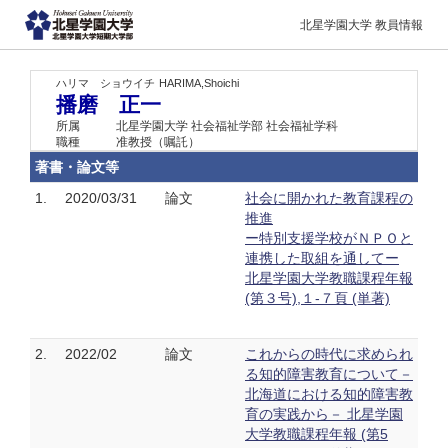
北星学園大学 教員情報
ハリマ ショウイチ
HARIMA,Shoichi
播磨 正一
所属
北星学園大学 社会福祉学部 社会福祉学科
職種
准教授（嘱託）
著書・論文等
1.
2020/03/31
論文
社会に開かれた教育課程の
推進
ー特別支援学校がＮＰＯと
連携した取組を通してー
北星学園大学教職課程年報
(第３号),１-７頁 (単著)
2.
2022/02
論文
これからの時代に求められ
る知的障害教育について－
北海道における知的障害教
育の実践から－ 北星学園
大学教職課程年報 (第5