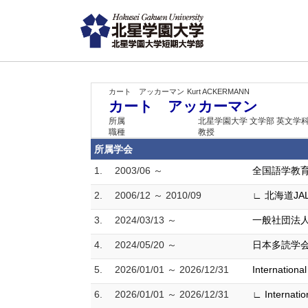
カート アッカーマン
Kurt ACKERMANN
カート アッカーマン
所属
北星学園大学 文学部 英文学
職種
教授
所属学会
1.
2003/06 ～
全国語学教
2.
2006/12 ～ 2010/09
∟ 北海道JA
3.
2024/03/13 ～
一般社団法人
4.
2024/05/20 ～
日本多読学
5.
2026/01/01 ～ 2026/12/31
Internationa
6.
2026/01/01 ～ 2026/12/31
∟ Internatio