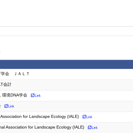
科
育学会 ＪＡＬＴ
LT会計
 環境DNA学会
会
l Association for Landscape Ecology (IALE)
nal Association for Landscape Ecology (IALE)