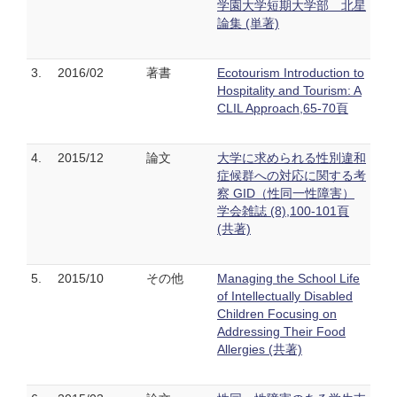
学園大学短期大学部 北星
論集 (単著)
3.
2016/02
著書
Ecotourism Introduction to
Hospitality and Tourism: A
CLIL Approach,65-70頁
4.
2015/12
論文
大学に求められる性別違和
症候群への対応に関する考
察 GID（性同一性障害）
学会雑誌 (8),100-101頁
(共著)
5.
2015/10
その他
Managing the School Life
of Intellectually Disabled
Children Focusing on
Addressing Their Food
Allergies (共著)