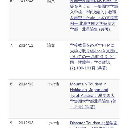
6.
2015/03
論文
性同一性障害のある学生支
援を考える ー短期大学部
入学後、3年次編入し教職
を志望した学生への支援事
例ー 北星学園大学短期大
学部 北星論集 (共著)
7.
2014/12
論文
学校教員をめざすFTMに
大学で取り組むべき支援に
ついての一 考察 GID（性
同一性障害）学会雑誌
(7),100-101頁 (共著)
8.
2014/03
その他
Mountain Tourism in
Hokkaido, Japan and
Tyrol, Austria 北星学園大
学短期大学部北星論集 (第
１２号) (単著)
9.
2012/03
その他
Disaster Tourism 北星学園